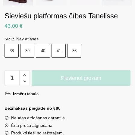
Sieviešu platformas čības Tanelisse
43.00
€
Nav atlases
SIZE
:
38
39
40
41
36
Sieviešu
Pievienot grozam
platformas
čības
Izmēru tabula
Tanelisse
daudzums
Bezmaksas piegāde no €80
Naudas atdošanas garantija.
Ērta preču atgriešana
Produkti tieši no ražotājiem.