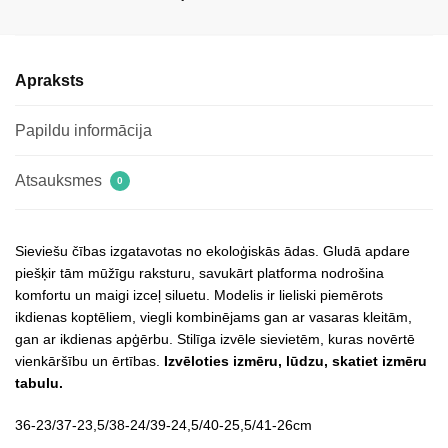
Apraksts
Papildu informācija
Atsauksmes
0
Sieviešu čības izgatavotas no ekoloģiskās ādas. Gludā apdare
piešķir tām mūžīgu raksturu, savukārt platforma nodrošina
komfortu un maigi izceļ siluetu. Modelis ir lieliski piemērots
ikdienas koptēliem, viegli kombinējams gan ar vasaras kleitām,
gan ar ikdienas apģērbu. Stilīga izvēle sievietēm, kuras novērtē
vienkāršību un ērtības.
Izvēloties izmēru, lūdzu, skatiet izmēru
tabulu.
36-23/37-23,5/38-24/39-24,5/40-25,5/41-26cm