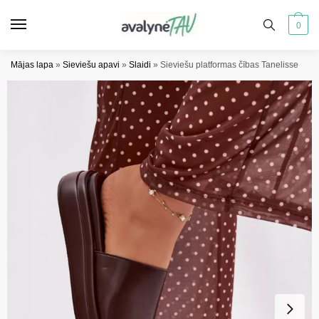
Pāriet
Pāriet
uz
uz
0
navigāciju
saturu
Mājas lapa
»
Sieviešu apavi
»
Slaidi
»
Sieviešu platformas čības Tanelisse