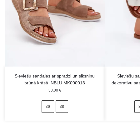
Sieviešu sandales ar sprādzi un siksniņu
Sieviešu s
brūnā krāsā INBLU MK000013
dekoratīvu sa
33.00
€
36
38