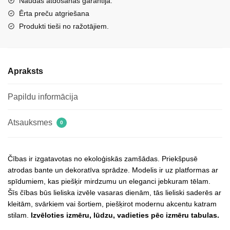
Naudas atdošanas garantija.
brošu
Ērta preču atgriešana
Lenela
Produkti tieši no ražotājiem.
melnā
krāsā
daudzums
Apraksts
Papildu informācija
Atsauksmes
0
Čības ir izgatavotas no ekoloģiskās zamšādas. Priekšpusē
atrodas bante un dekoratīva sprādze. Modelis ir uz platformas ar
spīdumiem, kas piešķir mirdzumu un eleganci jebkuram tēlam.
Šīs čības būs lieliska izvēle vasaras dienām, tās lieliski saderēs ar
kleitām, svārkiem vai šortiem, piešķirot modernu akcentu katram
stilam.
Izvēloties izmēru, lūdzu, vadieties pēc izmēru tabulas.