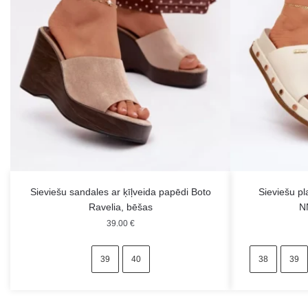
Sieviešu sandales ar ķīļveida papēdi Boto
Sieviešu pl
Ravelia, bēšas
N
39.00
€
39
40
38
39