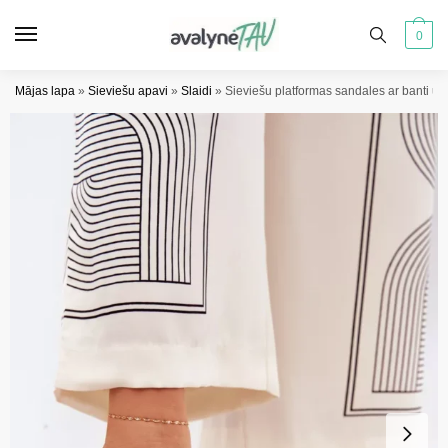
Pāriet
Pāriet
uz
uz
0
navigāciju
saturu
Mājas lapa
»
Sieviešu apavi
»
Slaidi
»
Sieviešu platformas sandales ar banti u