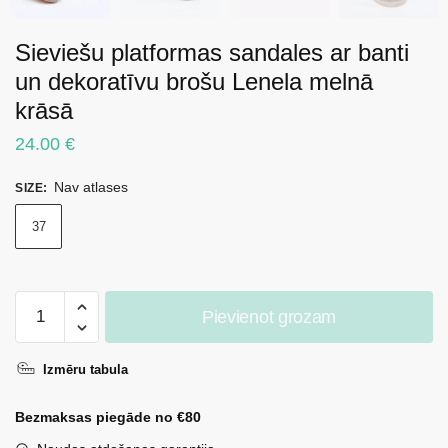
Sieviešu platformas sandales ar banti
un dekoratīvu brošu Lenela melnā
krāsā
24.00
€
Nav atlases
SIZE
:
37
Sieviešu
Pievienot grozam
platformas
sandales
Izmēru tabula
ar
banti
Bezmaksas piegāde no €80
un
dekoratīvu