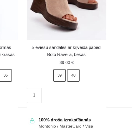
formas
Sieviešu sandales ar ķīļveida papēdi
lškrāsas
Boto Ravelia, bēšas
39.00
€
36
39
40
Sieviešu
sandales
ar
ķīļveida
100% droša izrakstīšanās
papēdi
Montonio / MasterCard / Visa
Boto