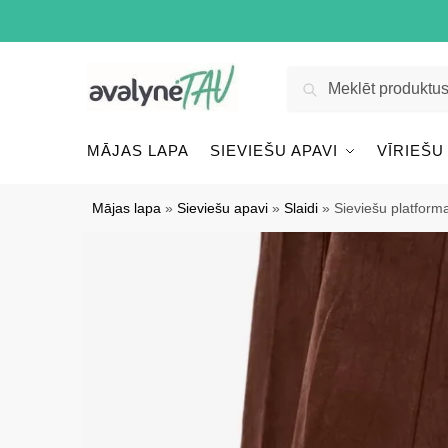
Pāriet
Pāriet
uz
uz
navigāciju
saturu
Meklēt:
Meklēt
MĀJAS LAPA
SIEVIEŠU APAVI
VĪRIEŠU
Mājas lapa
»
Sieviešu apavi
»
Slaidi
»
Sieviešu platform