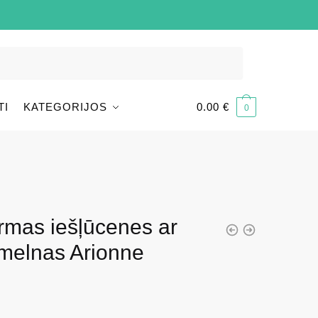
TI
KATEGORIJOS
0.00
€
0
ormas iešļūcenes ar
 melnas Arionne