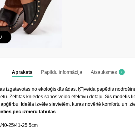
U
Apraksts
Papildu informācija
Atsauksmes
0
kas izgatavotas no ekoloģiskās ādas. Ķīļveida papēdis nodrošina 
uetu. Zeltītas kniedes sānos veido efektīvu detaļu. Šis modelis l
 apģērbu. Ideāla izvēle sievietēm, kuras novērtē komfortu un izte
ieties pēc izmēru tabulas.
5/40-25/41-25,5cm