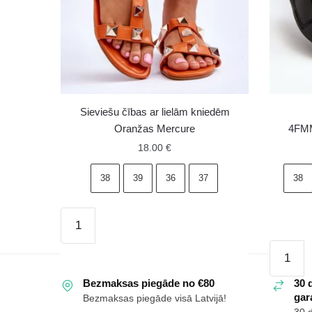
Sieviešu čības ar lielām kniedēm
Oranžas Mercure
4FMM
18.00
€
38
39
36
37
38
Sieviešu
čības
Sieviešu
ar
iešļūcen
lielām
Bezmaksas piegāde no €80
4FMM00
30 
kniedēm
gara
Bezmaksas piegāde visā Latvijā!
20S
Oranžas