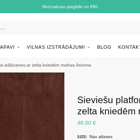
Bezmaksas piegāde no €80
 APAVI
VILNAS IZSTRĀDĀJUMI
BLOG
KONTAK
as iešļūcenes ar zelta kniedēm melnas Arionne
Sieviešu platf
zelta kniedēm
46.00
€
Nav atlases
SIZE
: