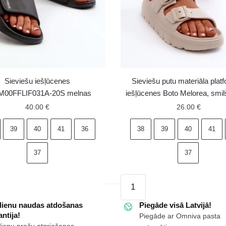
Sieviešu iešļūcenes
Sieviešu putu materiāla plat
00FFLIF031A-20S melnas
iešļūcenes Boto Melorea, smi
40.00
€
26.00
€
39
40
41
36
38
39
40
41
37
37
Sieviešu
es
putu
FFLIF031A-
dienu naudas atdošanas
materiāla
Piegāde visā Latvijā!
ntija!
Piegāde ar Omniva pasta
platformas