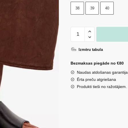
38
39
40
Sieviešu
platformas
iešļūcenes
Izmēru tabula
ar
zelta
Bezmaksas piegāde no €80
kniedēm
Naudas atdošanas garantija
melnas
Ērta preču atgriešana
Arionne
Produkti tieši no ražotājiem.
daudzums