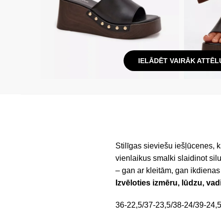
IELĀDĒT VAIRĀK ATTĒL
Stilīgas sieviešu iešļūcenes, 
vienlaikus smalki slaidinot sil
– gan ar kleitām, gan ikdienas
Izvēloties izmēru, lūdzu, vad
36-22,5/37-23,5/38-24/39-24,