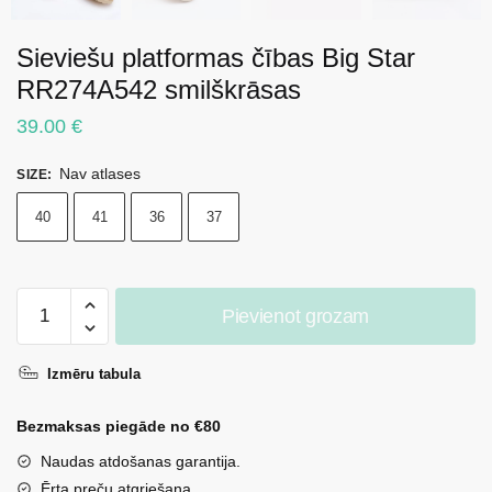
Sieviešu platformas čības Big Star
RR274A542 smilškrāsas
39.00
€
Nav atlases
SIZE
:
40
41
36
37
Sieviešu
Pievienot grozam
platformas
čības
Izmēru tabula
Big
Star
Bezmaksas piegāde no €80
RR274A542
smilškrāsas
Naudas atdošanas garantija.
daudzums
Ērta preču atgriešana