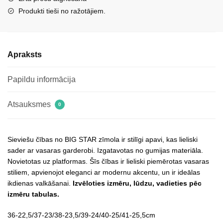
Produkti tieši no ražotājiem.
Apraksts
Papildu informācija
Atsauksmes
0
Sieviešu čības no BIG STAR zīmola ir stilīgi apavi, kas lieliski
sader ar vasaras garderobi. Izgatavotas no gumijas materiāla.
Novietotas uz platformas. Šīs čības ir lieliski piemērotas vasaras
stiliem, apvienojot eleganci ar modernu akcentu, un ir ideālas
ikdienas valkāšanai.
Izvēloties izmēru, lūdzu, vadieties pēc
izmēru tabulas.
36-22,5/37-23/38-23,5/39-24/40-25/41-25,5cm