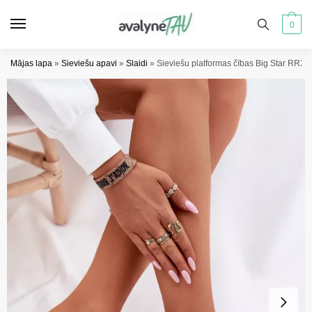
Pāriet
Pāriet
uz
uz
0
navigāciju
saturu
Mājas lapa
»
Sieviešu apavi
»
Slaidi
»
Sieviešu platformas čības Big Star RR2