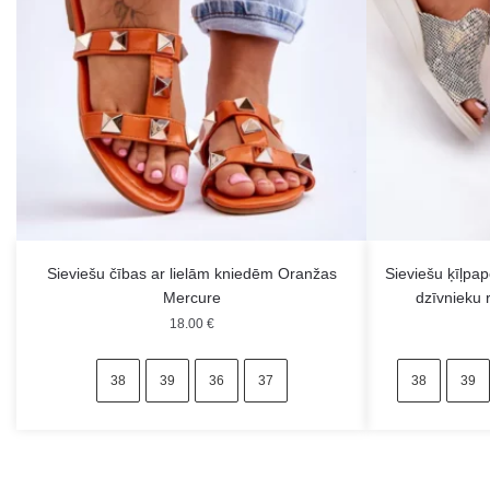
Sieviešu čības ar lielām kniedēm Oranžas
Sieviešu ķīļpap
Mercure
dzīvnieku 
18.00
€
38
39
36
37
38
39