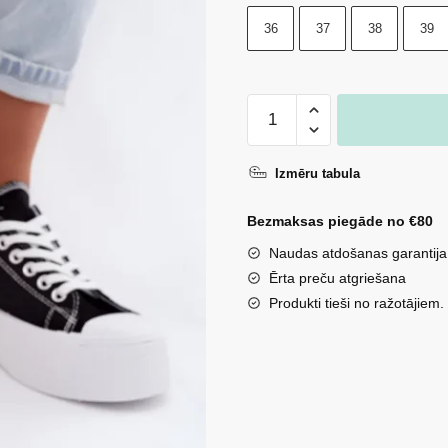
36
37
38
39
Sieviešu
platformas
kedas
Izmēru tabula
Boto
Amalfi
Bezmaksas piegāde no €80
melnā
Naudas atdošanas garantija
krāsā
Ērta preču atgriešana
daudzums
Produkti tieši no ražotājiem.