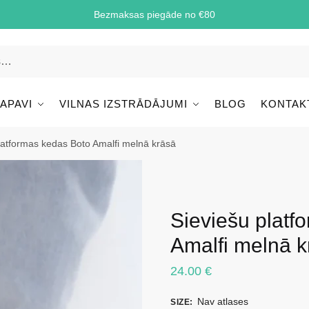
Bezmaksas piegāde no €80
 APAVI
VILNAS IZSTRĀDĀJUMI
BLOG
KONTAK
latformas kedas Boto Amalfi melnā krāsā
Sieviešu platf
Amalfi melnā k
24.00
€
Nav atlases
SIZE
: