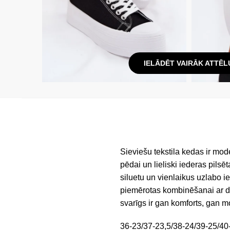
IELĀDĒT VAIRĀK ATTĒL
Sieviešu tekstila kedas ir mo
pēdai un lieliski iederas pilsē
siluetu un vienlaikus uzlabo i
piemērotas kombinēšanai ar dž
svarīgs ir gan komforts, gan m
36-23/37-23,5/38-24/39-25/40