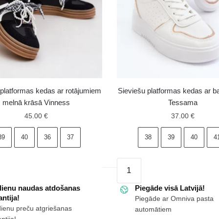
 platformas kedas ar rotājumiem
Sieviešu platformas kedas ar ba
melnā krāsā Vinness
Tessama
45.00
€
37.00
€
39
40
36
37
38
39
40
4
Sieviešu
as
platformas
dienu naudas atdošanas
kedas
Piegāde visā Latvijā!
ntija!
Piegāde ar Omniva pasta
ar
dienu preču atgriešanas
automātiem
iem
baltu