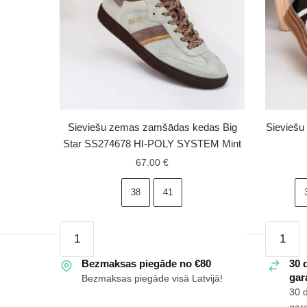
Sieviešu zemas zamšādas kedas Big
Sieviešu
Star SS274678 HI-POLY SYSTEM Mint
67.00
€
38
41
Sieviešu
Sieviešu
zemas
platform
zamšādas
Bezmaksas piegāde no €80
kedas
30 
gara
Bezmaksas piegāde visā Latvijā!
kedas
ar
30 
Big
rotājum