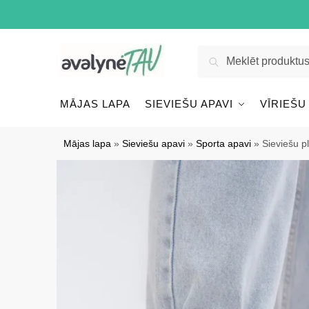
Pāriet
Pāriet
uz
uz
navigāciju
saturu
Meklēt:
Meklēt
MĀJAS LAPA
SIEVIEŠU APAVI
VĪRIEŠU
Mājas lapa
»
Sieviešu apavi
»
Sporta apavi
»
Sieviešu p