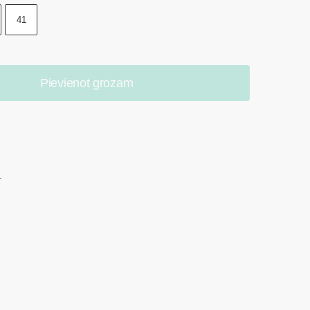
41
Pievienot grozam
.