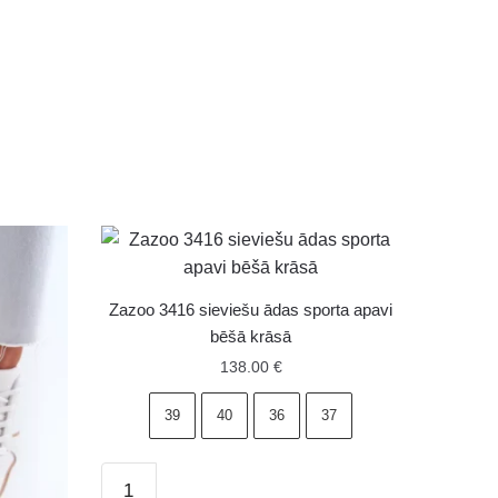
Zazoo 3416 sieviešu ādas sporta apavi
bēšā krāsā
138.00
€
39
40
36
37
Zazoo