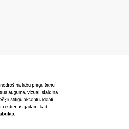
m nodrošina labu piegulšanu
etrus auguma, vizuāli slaidina
ķir stilīgu akcentu. Ideāli
un ikdienas gaitām, kad
tabulas.