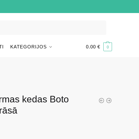
TI
KATEGORIJOS
0.00
€
0
ormas kedas Boto
rāsā