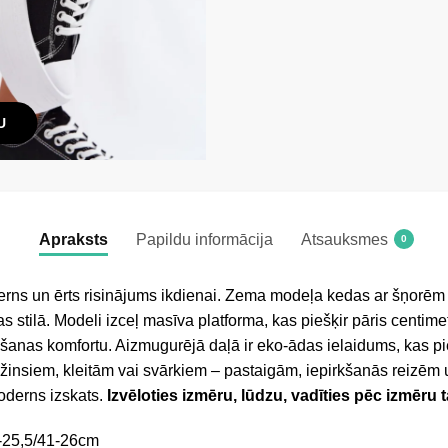
U
Apraksts
Papildu informācija
Atsauksmes
0
derns un ērts risinājums ikdienai. Zema modeļa kedas ar šņorē
tas stilā. Modeli izceļ masīva platforma, kas piešķir pāris centim
ešanas komfortu. Aizmugurējā daļā ir eko-ādas ielaidums, kas pieš
insiem, kleitām vai svārkiem – pastaigām, iepirkšanās reizēm 
oderns izskats.
Izvēloties izmēru, lūdzu, vadīties pēc izmēru 
-25,5/41-26cm