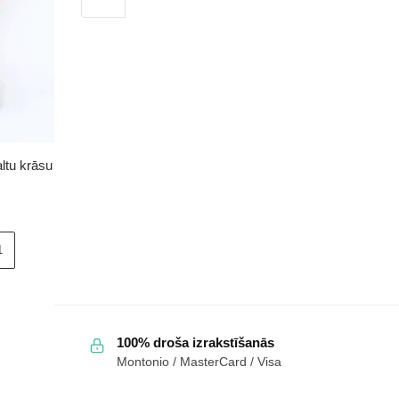
3416
sieviešu
ādas
sporta
apavi
bēšā
krāsā
daudzums
ltu krāsu
1
100% droša izrakstīšanās
Montonio / MasterCard / Visa