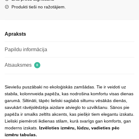
Produkti tieši no ražotājiem.
Apraksts
Papildu informācija
Atsauksmes
0
Sieviešu puszābaki no ekoloģiskās zamšādas. Tie ir veidoti uz
stabila, kolonnveida papēža, kas nodrošina komfortu visas dienas
garumā. Siltināti, tāpēc lieliski saglabā siltumu vēsākās dienās,
savukārt rāvējslēdzēja aizdare atvieglo to uzvilkšanu. Sānos pie
papēža ir smalks zeltīts akcents, kas piešķir tiem elegantu izskatu.
Lieliski piemēroti ikdienas stilam, kurā svarīgs gan komforts, gan
moderns izskats.
Izvēloties izmēru, lūdzu, vadieties pēc
izmēru tabulas.