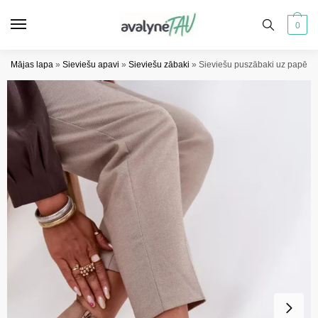
Pāriet
Pāriet
uz
uz
0
navigāciju
saturu
Mājas lapa
»
Sieviešu apavi
»
Sieviešu zābaki
»
Sieviešu puszābaki uz papēža si