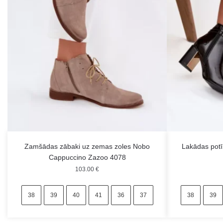
Zamšādas zābaki uz zemas zoles Nobo
Lakādas potīš
Cappuccino Zazoo 4078
103.00
€
38
39
40
41
36
37
38
39