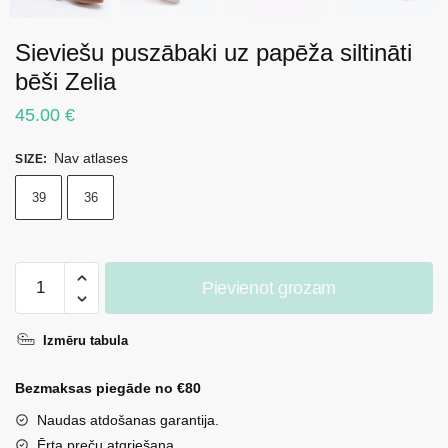
Sieviešu puszābaki uz papēža siltināti
bēši Zelia
45.00
€
Nav atlases
SIZE
:
39
36
Sieviešu
Pievienot grozam
puszābaki
uz
Izmēru tabula
papēža
siltināti
Bezmaksas piegāde no €80
bēši
Zelia
Naudas atdošanas garantija.
daudzums
Ērta preču atgriešana