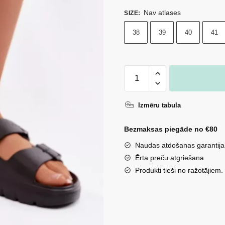
Nav atlases
SIZE
:
38
39
40
41
Sieviešu
putuplasta
platformas
Izmēru tabula
sandales
Big
Bezmaksas piegāde no €80
Star
Naudas atdošanas garantija
TT274A031
Ērta preču atgriešana
melnas
Produkti tieši no ražotājiem.
daudzums