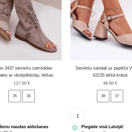
o 3437 sieviešu zamšādas
Sieviešu sandaļi uz papēža 
ales ar rāvējslēdzēju, bēšas
62235 bēšā krāsā
117.00
€
48.00
€
35
36
38
37
Sieviešu
sandaļi
dienu naudas atdošanas
uz
Piegāde visā Latvijā!