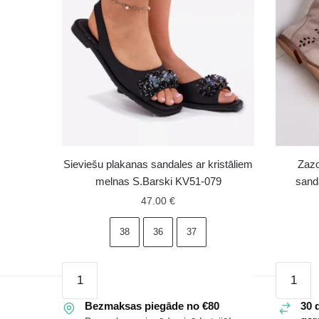
Sieviešu plakanas sandales ar kristāliem
Zazo
melnas S.Barski KV51-079
sand
47.00
€
38
36
37
Sieviešu
Zazoo
plakanas
3437
sandales
Bezmaksas piegāde no €80
sieviešu
30 