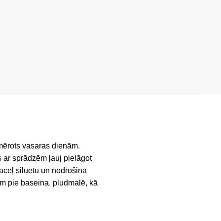
iemērots vasaras dienām.
 ar sprādzēm ļauj pielāgot
paceļ siluetu un nodrošina
ām pie baseina, pludmalē, kā