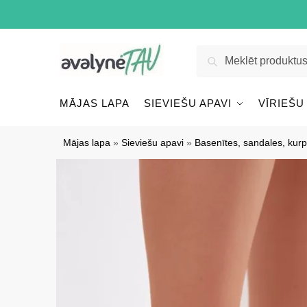
Pāriet
Pāriet
uz
uz
navigāciju
saturu
Meklēt:
Meklēt
MĀJAS LAPA
SIEVIEŠU APAVI
VĪRIEŠU
Mājas lapa
»
Sieviešu apavi
»
Basenītes, sandales, kurp