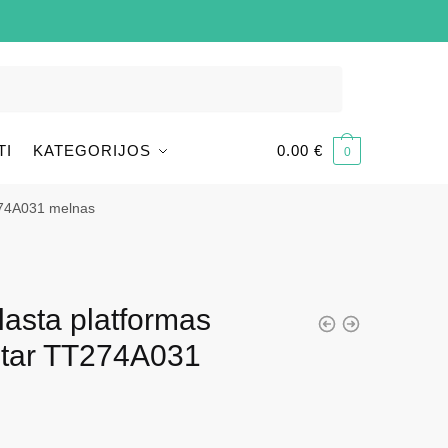
TI
KATEGORIJOS
0.00
€
0
T274A031 melnas
lasta platformas
Star TT274A031