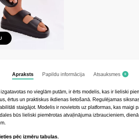
U
Apraksts
Papildu informācija
Atsauksmes
0
izgatavotas no vieglām putām, ir ērts modelis, kas ir lieliski p
us, ērtus un praktiskus ikdienas lietošanā. Regulējamas siksnas
bilitāti staigājot. Modelis ir novietots uz platformas, kas maigi 
ndales būs lieliski piemērotas atvaļinājuma izbraucieniem, dien
em.
ieties pēc izmēru tabulas.