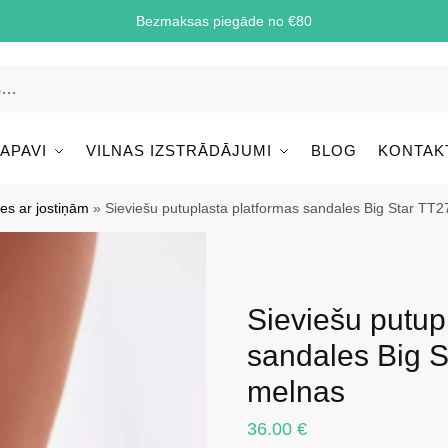
Bezmaksas piegāde no €80
 APAVI
VILNAS IZSTRĀDĀJUMI
BLOG
KONTAK
es ar jostiņām
»
Sieviešu putuplasta platformas sandales Big Star T
Sieviešu putup
sandales Big 
melnas
36.00
€