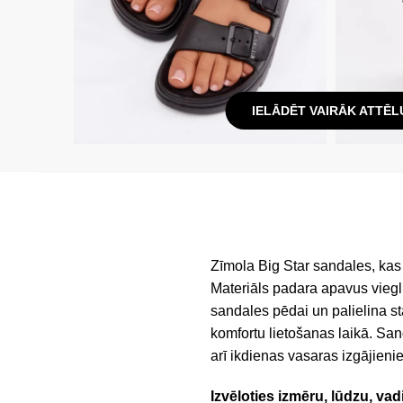
IELĀDĒT VAIRĀK ATTĒL
Zīmola Big Star sandales, kas 
Materiāls padara apavus viegl
sandales pēdai un palielina sta
komfortu lietošanas laikā. Sa
arī ikdienas vasaras izgājieni
Izvēloties izmēru, lūdzu, vad