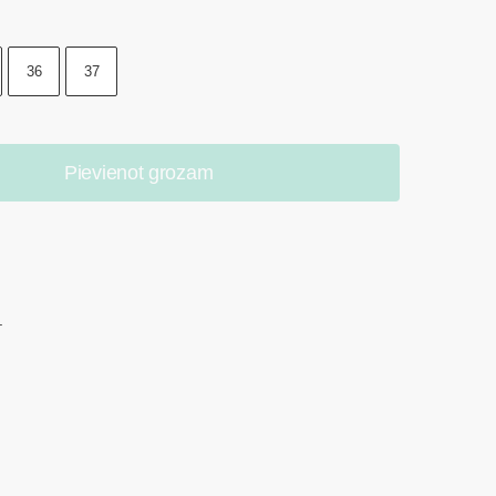
36
37
Pievienot grozam
.