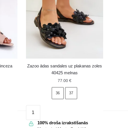
Vinceza
Zazoo ādas sandales uz plakanas zoles
40425 melnas
77.00
€
36
37
Zazoo
ādas
sandales
100% droša izrakstīšanās