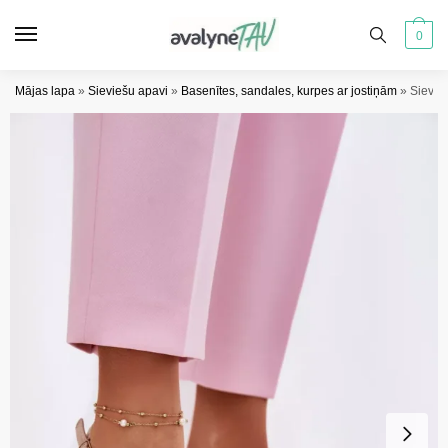
Pāriet
Pāriet
uz
uz
0
navigāciju
saturu
Mājas lapa
»
Sieviešu apavi
»
Basenītes, sandales, kurpes ar jostiņām
»
Sievie