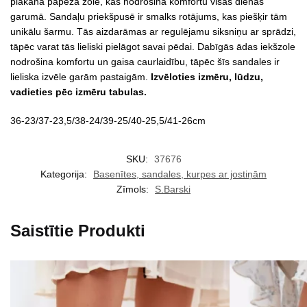
plakana papēža zole, kas nodrošina komfortu visas dienas
garumā. Sandaļu priekšpusē ir smalks rotājums, kas piešķir tām
unikālu šarmu. Tās aizdarāmas ar regulējamu siksniņu ar sprādzi,
tāpēc varat tās lieliski pielāgot savai pēdai. Dabīgās ādas iekšzole
nodrošina komfortu un gaisa caurlaidību, tāpēc šīs sandales ir
lieliska izvēle garām pastaigām.
Izvēloties izmēru, lūdzu,
vadieties pēc izmēru tabulas.
36-23/37-23,5/38-24/39-25/40-25,5/41-26cm
SKU:
37676
Kategorija:
Basenītes, sandales, kurpes ar jostiņām
Zīmols:
S.Barski
Saistītie Produkti