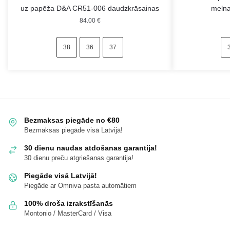
uz papēža D&A CR51-006 daudzkrāsainas
melna
84.00
€
38
36
37
Bezmaksas piegāde no €80
Bezmaksas piegāde visā Latvijā!
30 dienu naudas atdošanas garantija!
30 dienu preču atgriešanas garantija!
Piegāde visā Latvijā!
Piegāde ar Omniva pasta automātiem
100% droša izrakstīšanās
Montonio / MasterCard / Visa