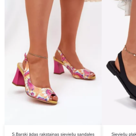
S.Barski ādas rakstainas sieviešu sandales
Sieviešu pla