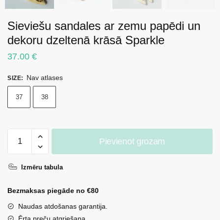
Sieviešu sandales ar zemu papēdi un
dekoru dzeltenā krāsā Sparkle
37.00
€
Nav atlases
SIZE
:
37
38
Sieviešu
Pievienot grozam
sandales
ar
Izmēru tabula
zemu
papēdi
Bezmaksas piegāde no €80
un
dekoru
Naudas atdošanas garantija.
dzeltenā
Ērta preču atgriešana