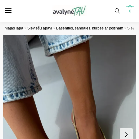
Pāriet
Pāriet
uz
uz
0
navigāciju
saturu
Mājas lapa
»
Sieviešu apavi
»
Basenītes, sandales, kurpes ar jostiņām
»
Sievie