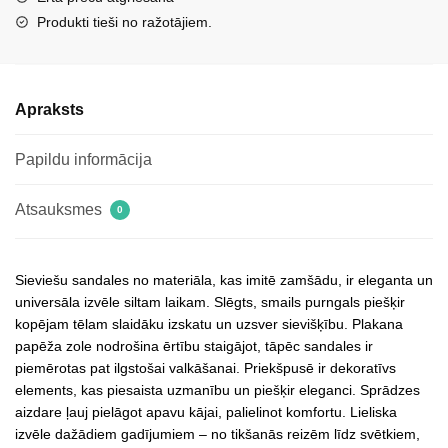
krāsā
Produkti tieši no ražotājiem.
Sparkle
daudzums
Apraksts
Papildu informācija
Atsauksmes
0
Sieviešu sandales no materiāla, kas imitē zamšādu, ir eleganta un
universāla izvēle siltam laikam. Slēgts, smails purngals piešķir
kopējam tēlam slaidāku izskatu un uzsver sievišķību. Plakana
papēža zole nodrošina ērtību staigājot, tāpēc sandales ir
piemērotas pat ilgstošai valkāšanai. Priekšpusē ir dekoratīvs
elements, kas piesaista uzmanību un piešķir eleganci. Sprādzes
aizdare ļauj pielāgot apavu kājai, palielinot komfortu. Lieliska
izvēle dažādiem gadījumiem – no tikšanās reizēm līdz svētkiem,