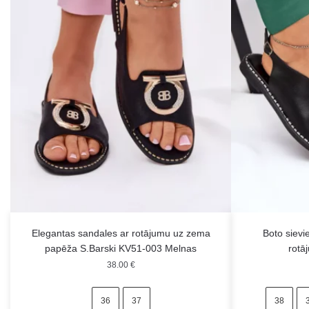
Elegantas sandales ar rotājumu uz zema
Boto sievi
papēža S.Barski KV51-003 Melnas
rotā
38.00
€
36
37
38