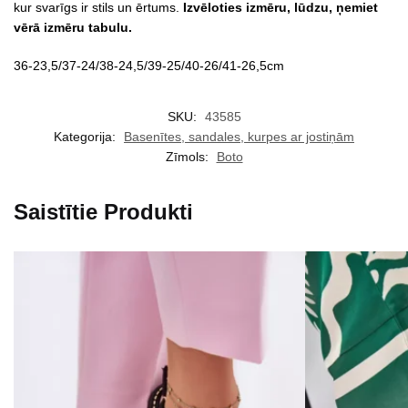
kur svarīgs ir stils un ērtums.
Izvēloties izmēru, lūdzu, ņemiet
vērā izmēru tabulu.
36-23,5/37-24/38-24,5/39-25/40-26/41-26,5cm
SKU:
43585
Kategorija:
Basenītes, sandales, kurpes ar jostiņām
Zīmols:
Boto
Saistītie Produkti