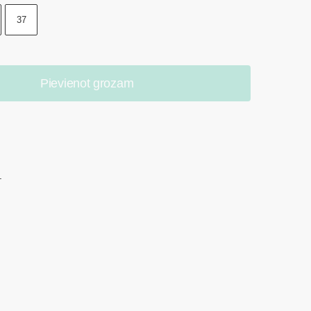
37
Pievienot grozam
.