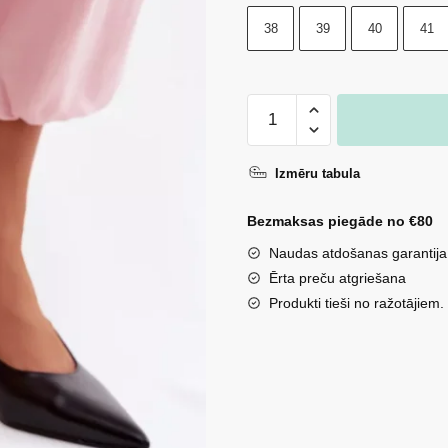
38
39
40
41
Sieviešu
sandales
no
Izmēru tabula
mākslīgās
ādas
Bezmaksas piegāde no €80
ar
Naudas atdošanas garantija
papēdi,
Ērta preču atgriešana
melnas
Produkti tieši no ražotājiem.
Jelissey
daudzums