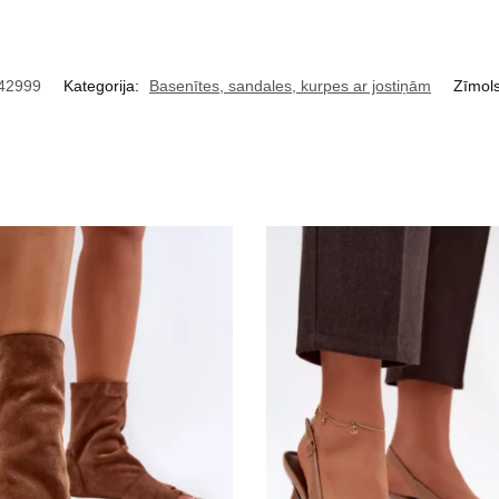
42999
Kategorija:
Basenītes, sandales, kurpes ar jostiņām
Zīmol