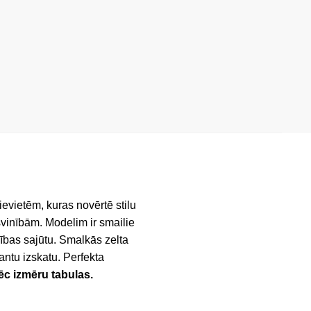
evietēm, kuras novērtē stilu
vinībām. Modelim ir smailie
ķības sajūtu. Smalkās zelta
ntu izskatu. Perfekta
pēc izmēru tabulas.