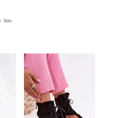
s:
Boto