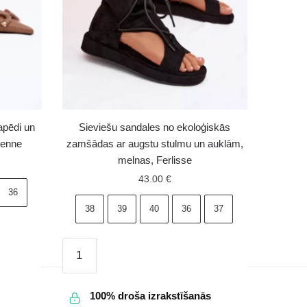
apēdi un
Sieviešu sandales no ekoloģiskās
ienne
zamšādas ar augstu stulmu un auklām,
melnas, Ferlisse
43.00
€
36
38
39
40
36
37
Sieviešu
sandales
no
100% droša izrakstīšanās
ekoloģiskās