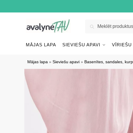
Pāriet
Pāriet
uz
uz
navigāciju
saturu
Meklēt:
Meklēt
MĀJAS LAPA
SIEVIEŠU APAVI
VĪRIEŠU
Mājas lapa
»
Sieviešu apavi
»
Basenītes, sandales, kurp