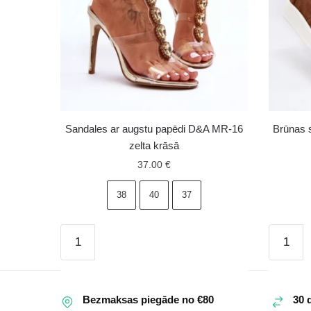
Sandales ar augstu papēdi D&A MR-16
Brūnas 
zelta krāsā
37.00
€
38
40
37
Sandales
Brūnas
ar
sieviešu
augstu
zamšād
papēdi
sandale
Bezmaksas piegāde no €80
30 
D&A
ar