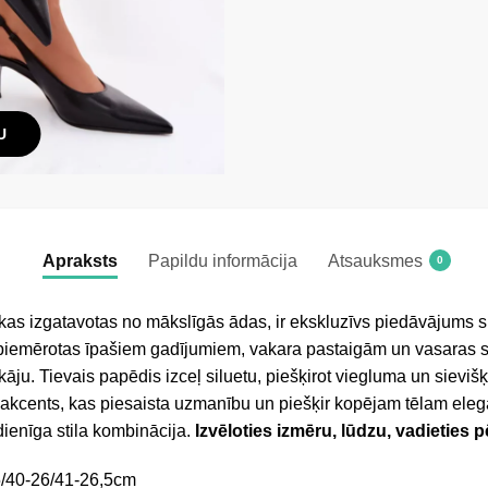
U
Apraksts
Papildu informācija
Atsauksmes
0
kas izgatavotas no mākslīgās ādas, ir ekskluzīvs piedāvājums si
ki piemērotas īpašiem gadījumiem, vakara pastaigām un vasaras s
kāju. Tievais papēdis izceļ siluetu, piešķirot viegluma un sieviš
 akcents, kas piesaista uzmanību un piešķir kopējam tēlam elega
ienīga stila kombinācija.
Izvēloties izmēru, lūdzu, vadieties 
5/40-26/41-26,5cm