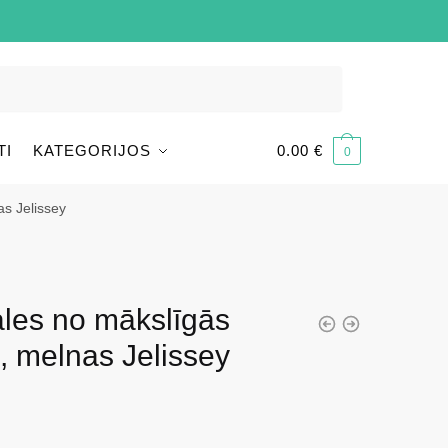
TI
KATEGORIJOS
0.00
€
0
as Jelissey
ales no mākslīgās
, melnas Jelissey