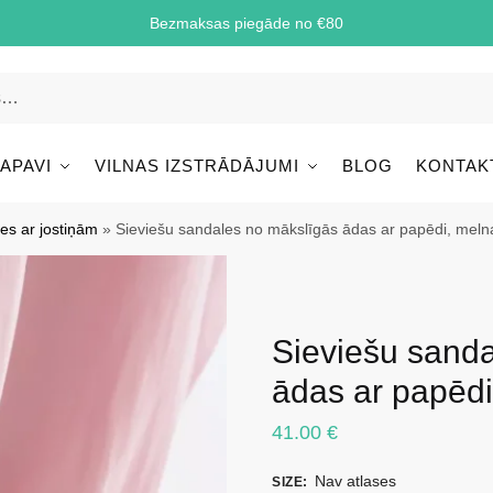
Bezmaksas piegāde no €80
 APAVI
VILNAS IZSTRĀDĀJUMI
BLOG
KONTAK
es ar jostiņām
»
Sieviešu sandales no mākslīgās ādas ar papēdi, meln
Sieviešu sand
ādas ar papēdi
41.00
€
Nav atlases
SIZE
: