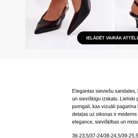
IELĀDĒT VAIRĀK ATTĒL
Elegantas sieviešu sandales, 
un sievišķīgu izskatu. Lielis
purngali, kas vizuāli pagarina 
detaļas uz siksnas ir moderns
elegance, sievišķības un mūsd
36-23,5/37-24/38-24,5/39-25,