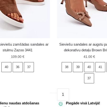
sieviešu zamšādas sandales ar
Sieviešu sandales ar augstu p
stulmu Zazoo 3441
dekoratīvu detaļu Brown Br
109.00
€
41.00
€
40
36
37
38
39
40
41
37
Sieviešu
as
sandales
s
dienu naudas atdošanas
ar
Piegāde visā Latvijā!