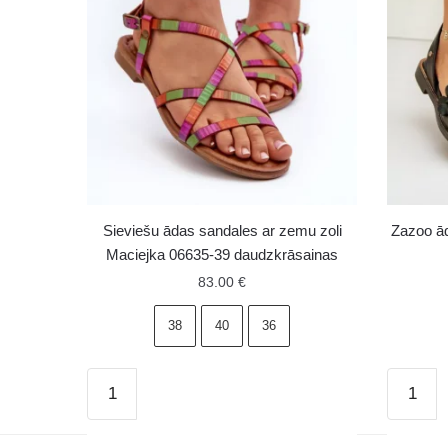
Sieviešu ādas sandales ar zemu zoli
Zazoo ād
Maciejka 06635-39 daudzkrāsainas
83.00
€
38
40
36
Sieviešu
Zazoo
ādas
ādas
sandales
sandale