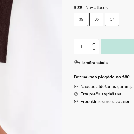
Nav atlases
SIZE
:
39
36
37
Sieviešu
sandales
uz
Izmēru tabula
papēža
ar
Bezmaksas piegāde no €80
dekoratīvu
Naudas atdošanas garantija
elementu
Ērta preču atgriešana
gaiši
Produkti tieši no ražotājiem.
bēšā
krāsā
Brienne
daudzums