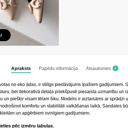
U
Apraksts
Papildu informācija
Atsauksmes
0
otas no eko ādas, ir stilīgs piedāvājums īpašiem gadījumiem. Se
sturu, bet dekoratīvā detaļa priekšpusē piesaista uzmanību un i
etu un piešķir visam tēlam šiku. Modelis ir aiztaisāms ar sprādzi
, nodrošinot komfortu un stabilitāti valkāšanas laikā. Sandales b
kleitām un apģērbiem svinīgiem gadījumiem.
ieties pēc izmēru tabulas.