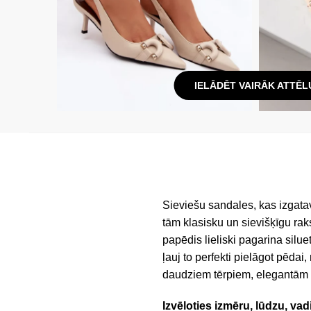
IELĀDĒT VAIRĀK ATTĒL
Sieviešu sandales, kas izgatav
tām klasisku un sievišķīgu rak
papēdis lieliski pagarina silu
ļauj to perfekti pielāgot pēdai
daudziem tērpiem, elegantām 
Izvēloties izmēru, lūdzu, vad