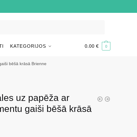
TI
KATEGORIJOS
0.00
€
0
gaiši bēšā krāsā Brienne
les uz papēža ar
mentu gaiši bēšā krāsā