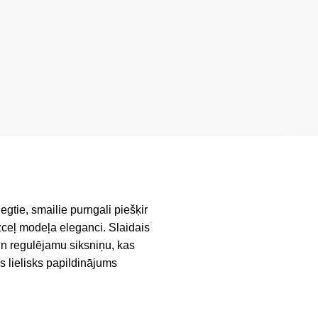
gtie, smailie purngali piešķir
zceļ modeļa eleganci. Slaidais
 un regulējamu siksniņu, kas
ūs lielisks papildinājums