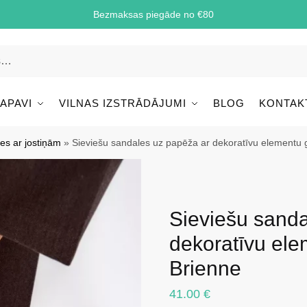
Bezmaksas piegāde no €80
 APAVI
VILNAS IZSTRĀDĀJUMI
BLOG
KONTAK
es ar jostiņām
»
Sieviešu sandales uz papēža ar dekoratīvu elementu 
Sieviešu sanda
dekoratīvu ele
Brienne
41.00
€