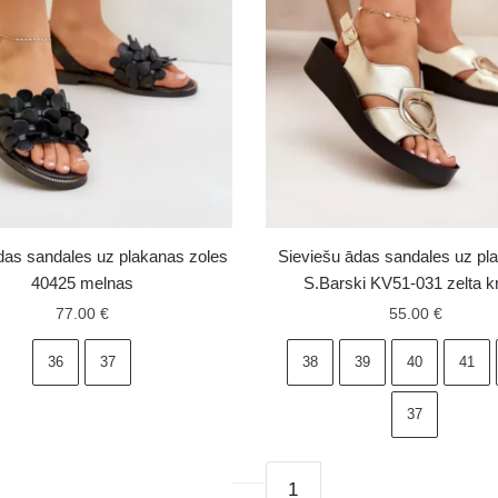
as sandales uz plakanas zoles
Sieviešu ādas sandales uz pl
40425 melnas
S.Barski KV51-031 zelta k
77.00
€
55.00
€
36
37
38
39
40
41
37
Sieviešu
s