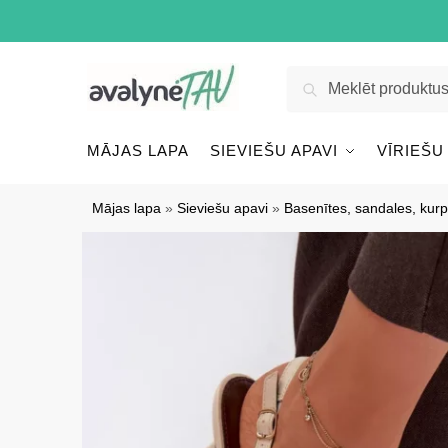
Pāriet
Pāriet
uz
uz
navigāciju
saturu
Meklēt:
Meklēt
MĀJAS LAPA
SIEVIEŠU APAVI
VĪRIEŠU
Mājas lapa
»
Sieviešu apavi
»
Basenītes, sandales, kurp