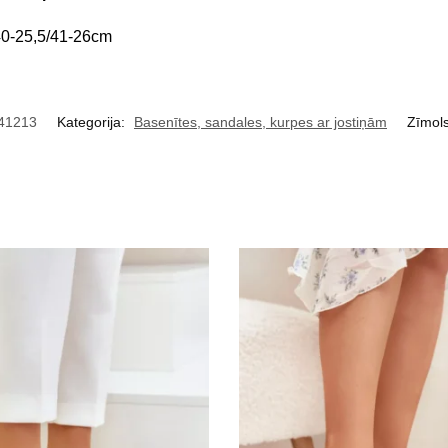
40-25,5/41-26cm
41213
Kategorija:
Basenītes, sandales, kurpes ar jostiņām
Zīmol