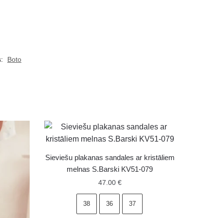
s:
Boto
Sieviešu plakanas sandales ar kristāliem
melnas S.Barski KV51-079
47.00
€
38
36
37