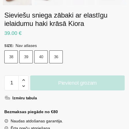
Sieviešu sniega zābaki ar elastīgu
ielaidumu haki krāsā Kiora
39.00
€
Nav atlases
SIZE
:
38
39
40
36
Sieviešu
Pievienot grozam
sniega
zābaki
Izmēru tabula
ar
elastīgu
Bezmaksas piegāde no €80
ielaidumu
haki
Naudas atdošanas garantija.
krāsā
Ērta preču atgriešana