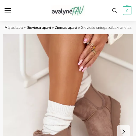
Pāriet
Pāriet
uz
uz
0
navigāciju
saturu
Mājas lapa
»
Sieviešu apavi
»
Ziemas apavi
»
Sieviešu sniega zābaki ar elastīg