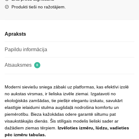
Kiora
Produkti tieši no ražotājiem.
daudzums
Apraksts
Papildu informācija
Atsauksmes
0
Moderni sieviešu sniega zābaki uz platformas, kas efektīvi izolē
no aukstas virsmas, ir lieliska izvēle ziemai. Izgatavoti no
ekoloģiskās zamšādas, tie piešķir elegantu izskatu, savukārt
elastīgie ielaidumi stulma augšdaļā nodrošina komfortu un
piemērotību. Bieza kažokādas odere garantē siltumu pat
visaukstākajās dienās. Šis stilīgais modelis lieliski sader ar
dažādiem ziemas tērpiem.
Izvēloties izmēru, lūdzu, vadieties
pēc izmēru tabulas.