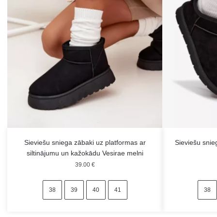
Sieviešu sniega zābaki uz platformas ar
Sieviešu snie
siltinājumu un kažokādu Vesirae melni
39.00
€
38
39
40
41
38