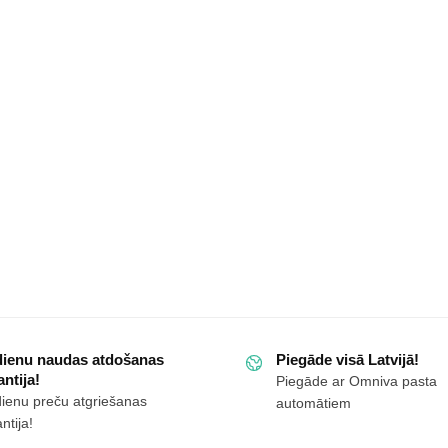
zābaki
ar
siltinājumu
Vicandi
melni/black
u
daudzums
dzēju
dienu naudas atdošanas
Piegāde visā Latvijā!
ms
ntija!
Piegāde ar Omniva pasta
dienu preču atgriešanas
automātiem
ntija!