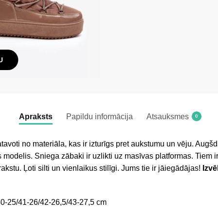
U
Apraksts
Papildu informācija
Atsauksmes
0
avoti no materiāla, kas ir izturīgs pret aukstumu un vēju. Augšda
modelis. Sniega zābaki ir uzlikti uz masīvas platformas. Tiem i
 rakstu. Ļoti silti un vienlaikus stilīgi. Jums tie ir jāiegādājas!
Izvē
40-25/41-26/42-26,5/43-27,5 cm