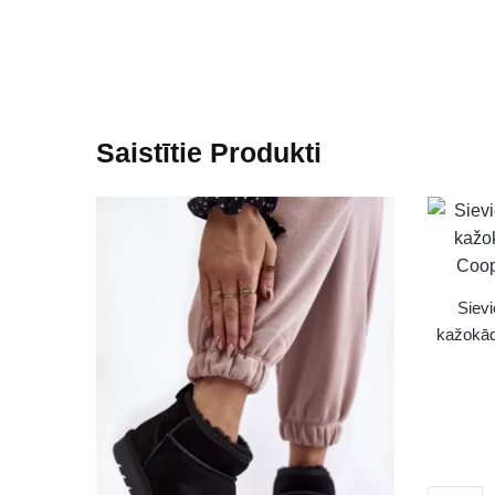
Saistītie Produkti
Sievi
kažokād