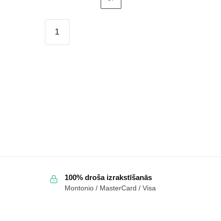
Sieviešu
sniega
zābaki
O'NEILL
LISA
CHELSEA
WOMEN
MID
90253013.78E
rozā
daudzums
100% droša izrakstīšanās
Montonio / MasterCard / Visa