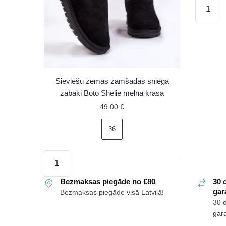
Sieviešu
siltināti
sniega
zābaki
ar
kažokād
un
Sieviešu zemas zamšādas sniega
rāvējslē
zābaki Boto Shelie melnā krāsā
Lee
49.00
€
Cooper
LCJ-
36
24-
44-
Sieviešu
2866
zemas
Black
zamšādas
Bezmaksas piegāde no €80
30 
daudzu
gara
Bezmaksas piegāde visā Latvijā!
sniega
30 
zābaki
gara
Boto