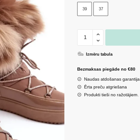
39
37
Sieviešu
šņorējamie
tumši
Izmēru tabula
bēšas
krāsas
Bezmaksas piegāde no €80
sniega
Naudas atdošanas garantija
zābaki
Ērta preču atgriešana
Santero
Produkti tieši no ražotājiem.
daudzums