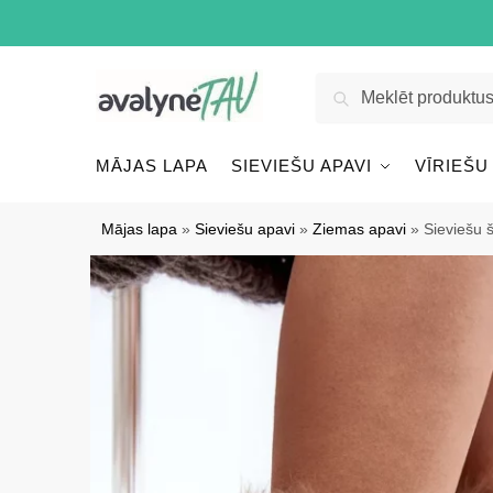
Pāriet
Pāriet
uz
uz
navigāciju
saturu
Meklēt:
Meklēt
MĀJAS LAPA
SIEVIEŠU APAVI
VĪRIEŠU
Mājas lapa
»
Sieviešu apavi
»
Ziemas apavi
»
Sieviešu 