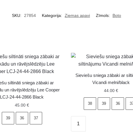
SKU:
27854
Kategorija:
Ziemas apavi
Zīmols:
Boto
Sieviešu sniega zābaki ar sil
Vicandi melni/black
ešu siltināti sniega zābaki ar
u un rāvējslēdzēju Lee Cooper
44.00
€
LCJ-24-44-2866 Black
38
39
36
3
45.00
€
39
36
37
Sieviešu
sniega