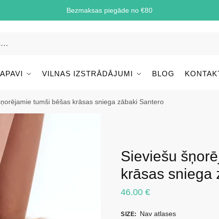
Bezmaksas piegāde no €80
 APAVI
VILNAS IZSTRĀDĀJUMI
BLOG
KONTAK
šņorējamie tumši bēšas krāsas sniega zābaki Santero
Sieviešu šņorē
krāsas sniega 
46.00
€
Nav atlases
SIZE
: