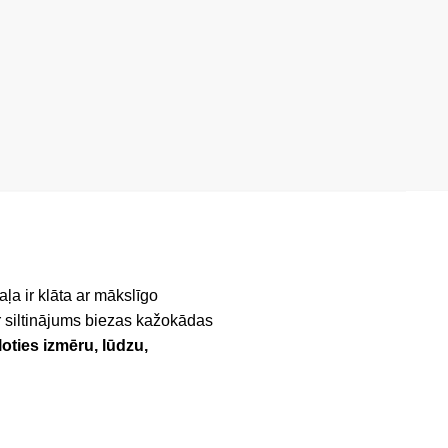
ļa ir klāta ar mākslīgo
r siltinājums biezas kažokādas
loties izmēru, lūdzu,