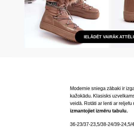
IELĀDĒT VAIRĀK ATTĒL
Modernie sniega zābaki ir izgat
kažokādu. Klasisks uzvelkams 
veidā. Rotāti ar lenti ar reljefu
izmantojiet izmēru tabulu.
36-23/37-23,5/38-24/39-24,5/