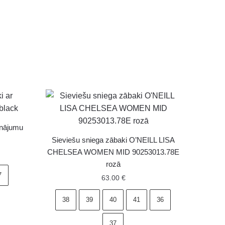
tinājumu
Sieviešu sniega zābaki O’NEILL LISA
CHELSEA WOMEN MID 90253013.78E
rozā
7
63.00
€
38
39
40
41
36
37