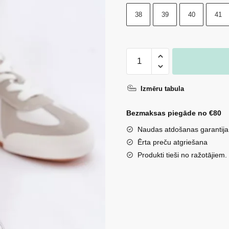
38
39
40
41
Sieviešu
sporta
apavi
Izmēru tabula
Big
Star
Bezmaksas piegāde no €80
TT274145
Naudas atdošanas garantija
balti
Ērta preču atgriešana
daudzums
Produkti tieši no ražotājiem.