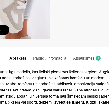
U
Apraksts
Papildu informācija
Atsauksmes
0
 un stilīgs modelis, kas lieliski piemērots ikdienas tērpiem. Augš
ās ādas, nodrošinot vieglumu, valkāšanas komfortu un modernu iz
as uzlabo komfortu un nodrošina atbilstošu amortizāciju staigāš
kdienas aktivitātēm, gan ilgākai valkāšanai. Sānā atrodas Big St
iem stilīgu apdari. Universālā forma ļauj šīm kedām lieliski sader
duma biksēm vai sporta tērpiem.
Izvēloties izmēru, lūdzu, skati