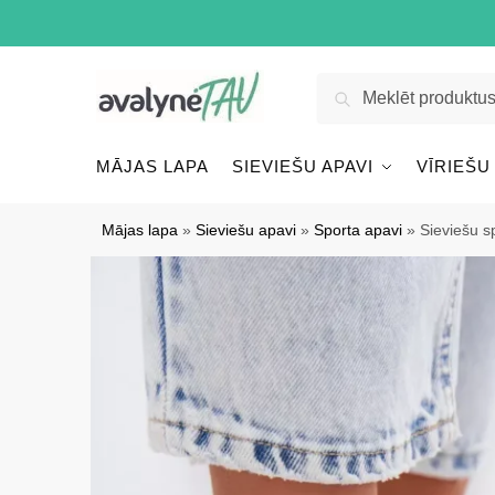
Pāriet
Pāriet
uz
uz
navigāciju
saturu
Meklēt:
Meklēt
MĀJAS LAPA
SIEVIEŠU APAVI
VĪRIEŠU
Mājas lapa
»
Sieviešu apavi
»
Sporta apavi
»
Sieviešu s