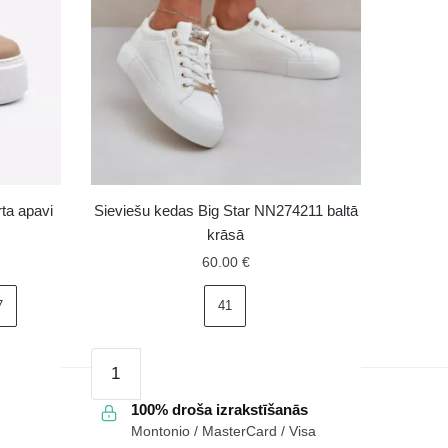
ta apavi
Sieviešu kedas Big Star NN274211 baltā
krāsā
60.00
€
7
41
Sieviešu
kedas
Big
100% droša izrakstīšanās
Montonio / MasterCard / Visa
Star