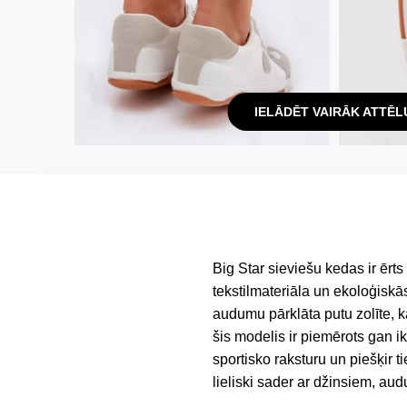
IELĀDĒT VAIRĀK ATTĒL
Big Star sieviešu kedas ir ērts
tekstilmateriāla un ekoloģisk
audumu pārklāta putu zolīte, k
šis modelis ir piemērots gan i
sportisko raksturu un piešķir t
lieliski sader ar džinsiem, au