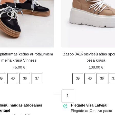
 platformas kedas ar rotājumiem
Zazoo 3416 sieviešu ādas spor
melnā krāsā Vinness
bēšā krāsā
45.00
€
138.00
€
39
40
36
37
39
40
36
3
Zazoo
as
3416
dienu naudas atdošanas
sieviešu
Piegāde visā Latvijā!
ntija!
Piegāde ar Omniva pasta
ādas