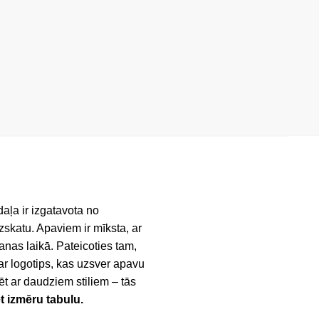
daļa ir izgatavota no
skatu. Apaviem ir mīksta, ar
anas laikā. Pateicoties tam,
ar logotips, kas uzsver apavu
ēt ar daudziem stiliem – tās
et izmēru tabulu.