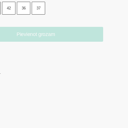
42
36
37
Pievienot grozam
.