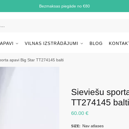
Bezmaksas piegāde no €80
 APAVI
VILNAS IZSTRĀDĀJUMI
BLOG
KONTAK
porta apavi Big Star TT274145 balti
Sieviešu sport
TT274145 balt
60.00
€
Nav atlases
SIZE
: