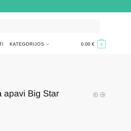
TI
KATEGORIJOS
0.00
€
0
a apavi Big Star
i