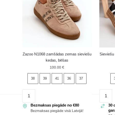
Zazoo N1068 zamšādas zemas sieviešu
Sieviešu
kedas, bēšas
100.00
€
38
39
41
36
37
Zazoo
Sieviešu
N1068
platform
zamšādas
Bezmaksas piegāde no €80
kedas
30 
gara
Bezmaksas piegāde visā Latvijā!
zemas
ar