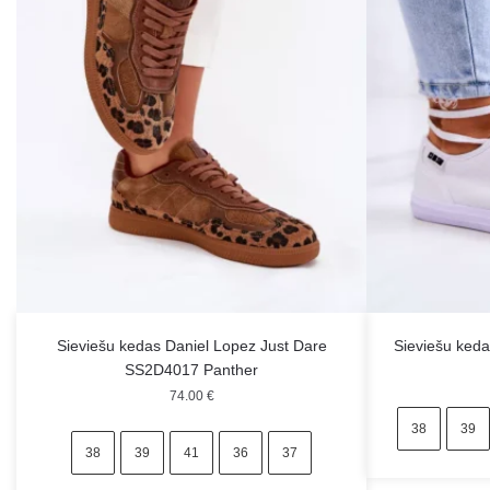
Sieviešu kedas Daniel Lopez Just Dare
Sieviešu ked
SS2D4017 Panther
74.00
€
38
39
38
39
41
36
37