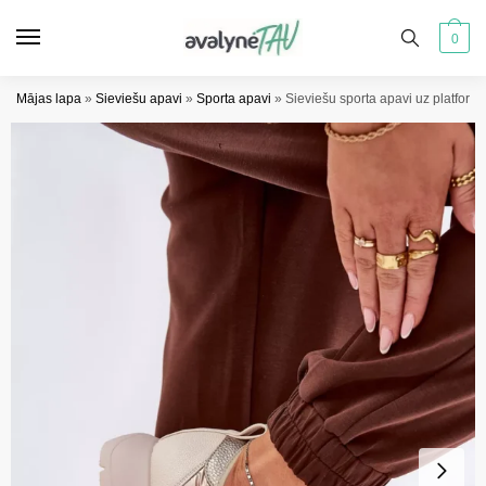
Pāriet
Pāriet
uz
uz
0
navigāciju
saturu
Mājas lapa
»
Sieviešu apavi
»
Sporta apavi
»
Sieviešu sporta apavi uz platform