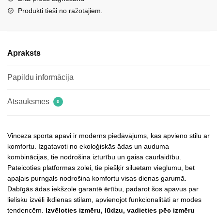
krāsā
Produkti tieši no ražotājiem.
daudzums
Apraksts
Papildu informācija
Atsauksmes
0
Vinceza sporta apavi ir moderns piedāvājums, kas apvieno stilu ar
komfortu. Izgatavoti no ekoloģiskās ādas un auduma
kombinācijas, tie nodrošina izturību un gaisa caurlaidību.
Pateicoties platformas zolei, tie piešķir siluetam vieglumu, bet
apaļais purngals nodrošina komfortu visas dienas garumā.
Dabīgās ādas iekšzole garantē ērtību, padarot šos apavus par
lielisku izvēli ikdienas stilam, apvienojot funkcionalitāti ar modes
tendencēm.
Izvēloties izmēru, lūdzu, vadieties pēc izmēru