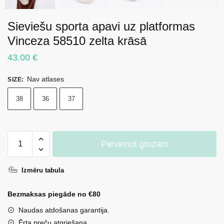
Sieviešu sporta apavi uz platformas
Vinceza 58510 zelta krāsā
43.00
€
Nav atlases
SIZE
:
38
36
37
Sieviešu
Pievienot grozam
sporta
apavi
Izmēru tabula
uz
platformas
Bezmaksas piegāde no €80
Vinceza
58510
Naudas atdošanas garantija.
zelta
Ērta preču atgriešana