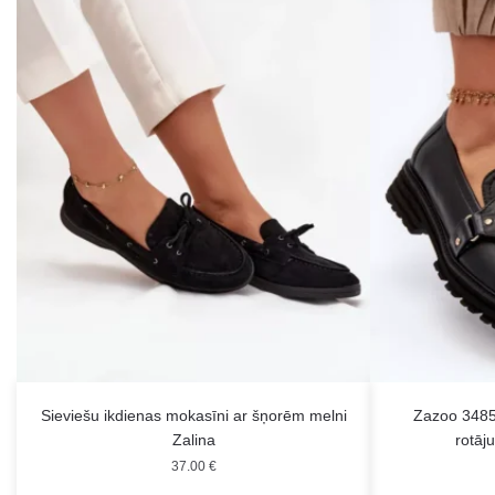
Sieviešu ikdienas mokasīni ar šņorēm melni
Zazoo 3485 
Zalina
rotāj
37.00
€