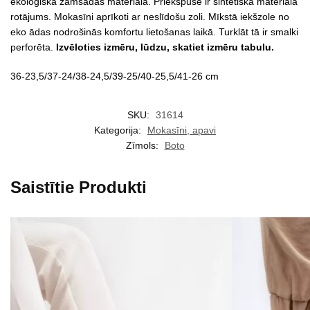
ekoloģiskā zamšādas materiāla. Priekšpusē ir sintētiska materiāla
rotājums. Mokasīni aprīkoti ar neslīdošu zoli. Mīkstā iekšzole no
eko ādas nodrošinās komfortu lietošanas laikā. Turklāt tā ir smalki
perforēta.
Izvēloties izmēru, lūdzu, skatiet izmēru tabulu.
36-23,5/37-24/38-24,5/39-25/40-25,5/41-26 cm
SKU:
31614
Kategorija:
Mokasīni, apavi
Zīmols:
Boto
Saistītie Produkti