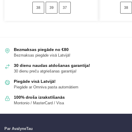
38
39
37
38
Bezmaksas piegāde no €80
Bezmaksas piegāde visā Latvijā!
30 dienu naudas atdošanas garantija!
30 dienu preču atgriešanas garantija!
Piegāde visā Latvijā!
Piegāde ar Omniva pasta automātiem
100% droša izrakstīšanās
Montonio / MasterCard / Visa
Par AvalyneTau