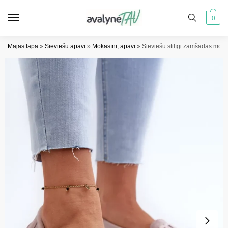
Pāriet
Pāriet
uz
uz
0
navigāciju
saturu
Mājas lapa
»
Sieviešu apavi
»
Mokasīni, apavi
»
Sieviešu stilīgi zamšādas moka