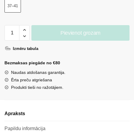
37–41
Sieviešu
Pievienot grozam
strīpainas
pasteļvioletas
Izmēru tabula
zeķes
daudzums
Bezmaksas piegāde no €80
Naudas atdošanas garantija.
Ērta preču atgriešana
Produkti tieši no ražotājiem.
Apraksts
Papildu informācija