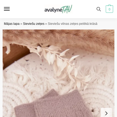
Pāriet
Pāriet
uz
uz
0
navigāciju
saturu
Mājas lapa
»
Sieviešu zeķes
»
Sieviešu vilnas zeķes pelēkā krāsā