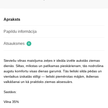
Apraksts
Papildu informācija
Atsauksmes
0
Sieviešu vilnas maisījuma zeķes ir ideāla izvēle aukstās ziemas
dienās. Siltas, mīkstas un patīkamas pieskārienam, tās nodrošina
augstu komfortu visas dienas garumā. Tās lieliski silda pēdas un
vienlaikus izskatās stilīgi — lieliski piemērotas mājām, ikdienas
valkāšanai un kā praktisks ziemas aksesuārs.
Sastāvs:
Vilna 35%