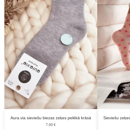
Aura.via sieviešu biezas zeķes pelēkā krāsā
Sieviešu zeķe
7.00
€