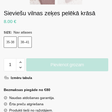
Sieviešu vilnas zeķes pelēkā krāsā
8.00
€
Nav atlases
SIZE
:
35-38
38–41
Sieviešu
Pievienot grozam
vilnas
zeķes
Izmēru tabula
pelēkā
krāsā
Bezmaksas piegāde no €80
daudzums
Naudas atdošanas garantija.
Ērta preču atgriešana
Produkti tieši no ražotājiem.