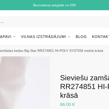
Bezmaksas piegāde no €80
 APAVI
VILNAS IZSTRĀDĀJUMI
BLOG
KONTAK
zamšādas kedas Big Star RR274851 HI-POLY SYSTEM melnā krāsā
Sieviešu zamš
RR274851 HI
krāsā
66.00
€