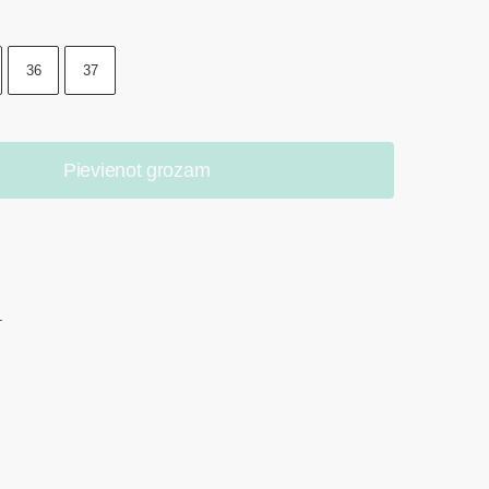
36
37
Pievienot grozam
.