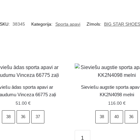
SKU:
38345
Kategorija:
Sporta apavi
Zīmols:
BIG STAR SHOE
viešu ādas sporta apavi ar
Sieviešu augstie sporta apa
iņaudumu Vinceza 66775 zaļi
KK2N4098 melni
51.00
€
116.00
€
38
36
37
38
40
36
Sieviešu