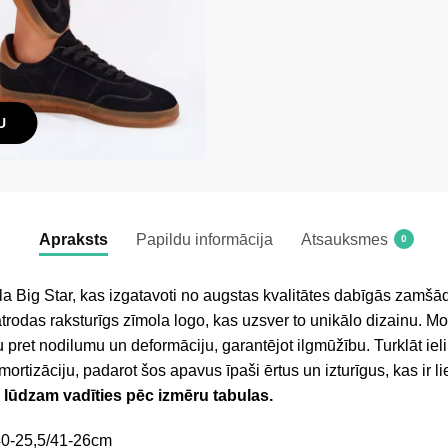
U
Apraksts
Papildu informācija
Atsauksmes
0
a Big Star, kas izgatavoti no augstas kvalitātes dabīgās zamšād
 atrodas raksturīgs zīmola logo, kas uzsver to unikālo dizainu
bu pret nodilumu un deformāciju, garantējot ilgmūžību. Turklāt iel
mortizāciju, padarot šos apavus īpaši ērtus un izturīgus, kas ir li
, lūdzam vadīties pēc izmēru tabulas.
40-25,5/41-26cm