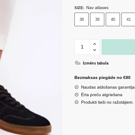
Nav atlases
SIZE
:
38
39
40
41
Sieviešu
zamšādas
kedas
Izmēru tabula
Big
Star
Bezmaksas piegāde no €80
RR274851
Naudas atdošanas garantija
HI-
Ērta preču atgriešana
POLY
Produkti tieši no ražotājiem.
SYSTEM
melnā
krāsā
daudzums