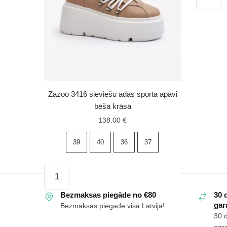
ādas
sporta
apavi
ar
tīkliņau
Vinceza
66775
zaļi
Zazoo 3416 sieviešu ādas sporta apavi
daudzu
bēšā krāsā
138.00
€
39
40
36
37
Zazoo
3416
sieviešu
Bezmaksas piegāde no €80
30 
gara
Bezmaksas piegāde visā Latvijā!
ādas
30 
sporta