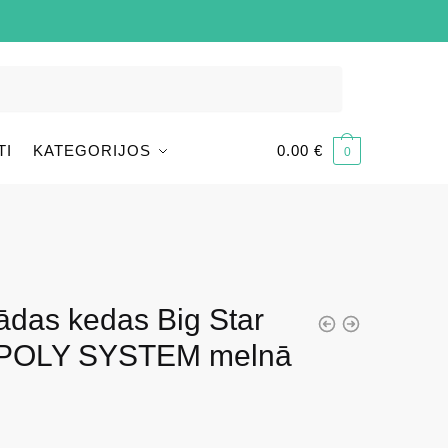
TI
KATEGORIJOS
0.00
€
0
ādas kedas Big Star
-POLY SYSTEM melnā