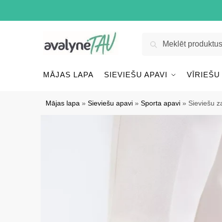
Pāriet
Pāriet
uz
uz
navigāciju
saturu
Meklēt:
Meklēt
MĀJAS LAPA
SIEVIEŠU APAVI
VĪRIEŠU
Mājas lapa
»
Sieviešu apavi
»
Sporta apavi
»
Sieviešu 