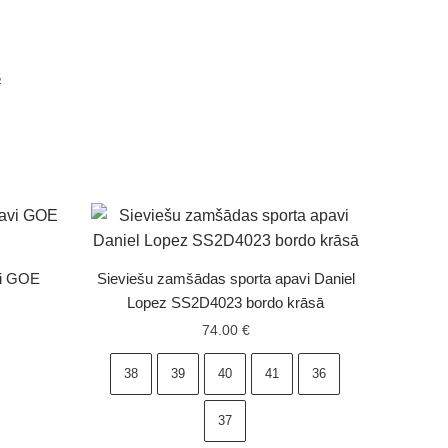
S
vi GOE
Sieviešu zamšādas sporta apavi Daniel
Lopez SS2D4023 bordo krāsā
74.00
€
38
39
40
41
36
37