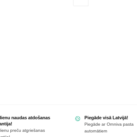
augstie
sporta
apavi
GOE
dumu
KK2N4098
melni
daudzums
ms
dienu naudas atdošanas
Piegāde visā Latvijā!
ntija!
Piegāde ar Omniva pasta
dienu preču atgriešanas
automātiem