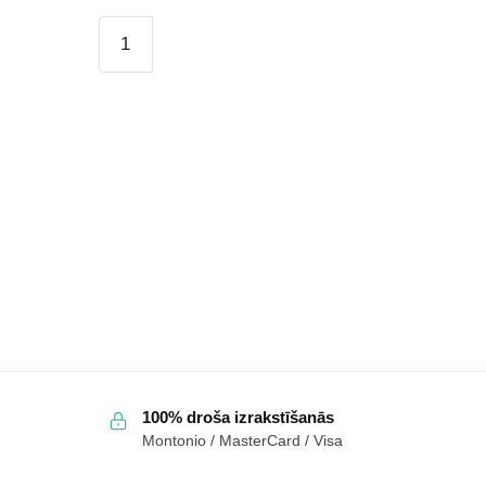
Sieviešu
zamšādas
sporta
apavi
Daniel
Lopez
SS2D4023
bordo
krāsā
daudzums
100% droša izrakstīšanās
Montonio / MasterCard / Visa