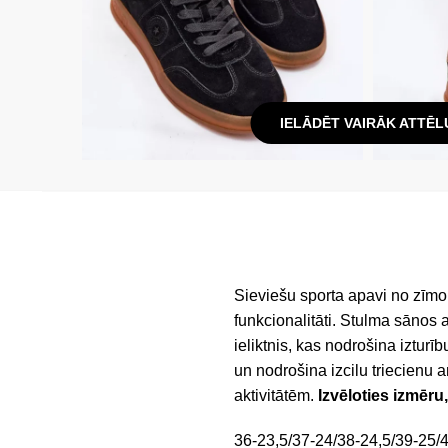
IELĀDĒT VAIRĀK ATTĒL
Sieviešu sporta apavi no zīmol
funkcionalitāti. Stulma sānos
ieliktnis, kas nodrošina izturī
un nodrošina izcilu triecienu a
aktivitātēm.
Izvēloties izmēru
36-23,5/37-24/38-24,5/39-25/