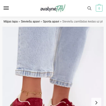
Pāriet
Pāriet
uz
uz
0
navigāciju
saturu
Mājas lapa
»
Sieviešu apavi
»
Sporta apavi
»
Sieviešu zamšādas kedas uz plat