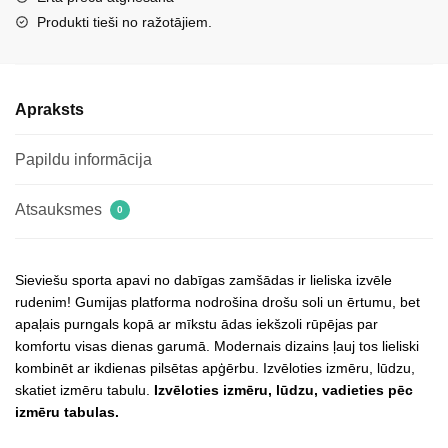
Produkti tieši no ražotājiem.
Apraksts
Papildu informācija
Atsauksmes
0
Sieviešu sporta apavi no dabīgas zamšādas ir lieliska izvēle
rudenim! Gumijas platforma nodrošina drošu soli un ērtumu, bet
apaļais purngals kopā ar mīkstu ādas iekšzoli rūpējas par
komfortu visas dienas garumā. Modernais dizains ļauj tos lieliski
kombinēt ar ikdienas pilsētas apģērbu. Izvēloties izmēru, lūdzu,
skatiet izmēru tabulu.
Izvēloties izmēru, lūdzu, vadieties pēc
izmēru tabulas.