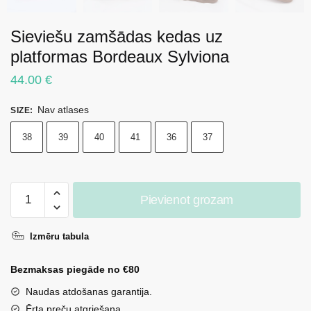
Sieviešu zamšādas kedas uz
platformas Bordeaux Sylviona
44.00
€
Nav atlases
SIZE
:
38
39
40
41
36
37
Sieviešu
Pievienot grozam
zamšādas
kedas
Izmēru tabula
uz
platformas
Bezmaksas piegāde no €80
Bordeaux
Sylviona
Naudas atdošanas garantija.
daudzums
Ērta preču atgriešana