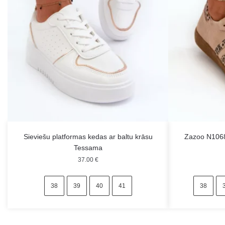
Sieviešu platformas kedas ar baltu krāsu
Zazoo N1068
Tessama
37.00
€
38
39
40
41
38