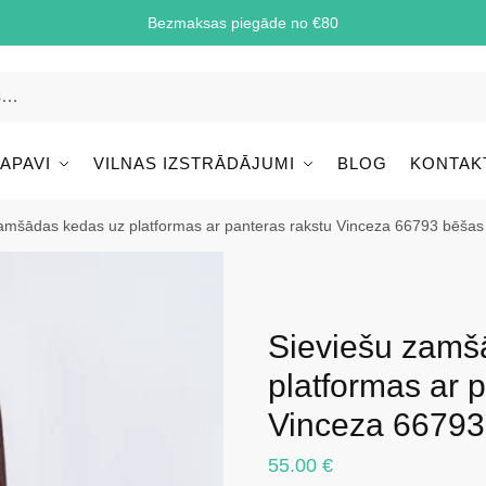
Bezmaksas piegāde no €80
 APAVI
VILNAS IZSTRĀDĀJUMI
BLOG
KONTAK
amšādas kedas uz platformas ar panteras rakstu Vinceza 66793 bēšas
Sieviešu zamš
platformas ar 
Vinceza 66793
55.00
€