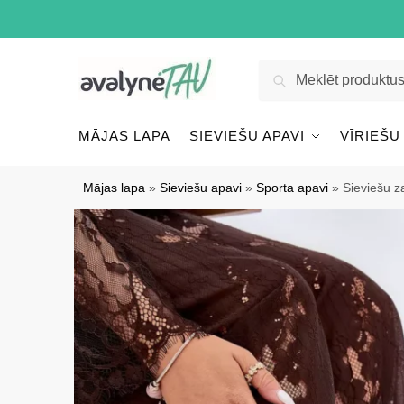
Pāriet
Pāriet
uz
uz
navigāciju
saturu
Meklēt:
Meklēt
MĀJAS LAPA
SIEVIEŠU APAVI
VĪRIEŠU
Mājas lapa
»
Sieviešu apavi
»
Sporta apavi
»
Sieviešu z