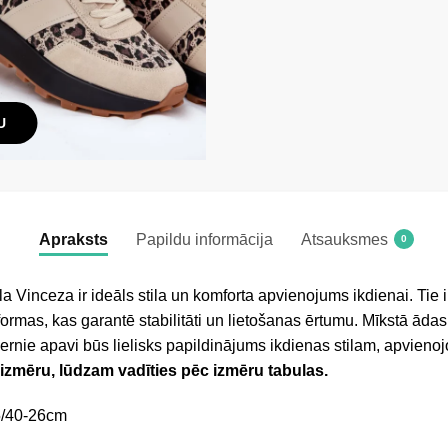
U
Apraksts
Papildu informācija
Atsauksmes
0
a Vinceza ir ideāls stila un komforta apvienojums ikdienai. Tie i
ormas, kas garantē stabilitāti un lietošanas ērtumu. Mīkstā āda
nie apavi būs lielisks papildinājums ikdienas stilam, apvienojo
 izmēru, lūdzam vadīties pēc izmēru tabulas.
5/40-26cm