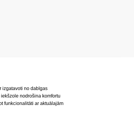
r izgatavoti no dabīgas
s iekšzole nodrošina komfortu
t funkcionalitāti ar aktuālajām