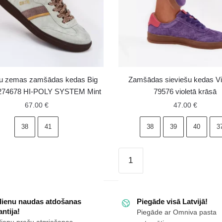
šu zemas zamšādas kedas Big
Zamšādas sieviešu kedas V
274678 HI-POLY SYSTEM Mint
79576 violetā krāsā
67.00
€
47.00
€
38
41
38
39
40
3
Zamšādas
sieviešu
as
kedas
Vinceza
dienu naudas atdošanas
Piegāde visā Latvijā!
79576
ntija!
Piegāde ar Omniva pasta
violetā