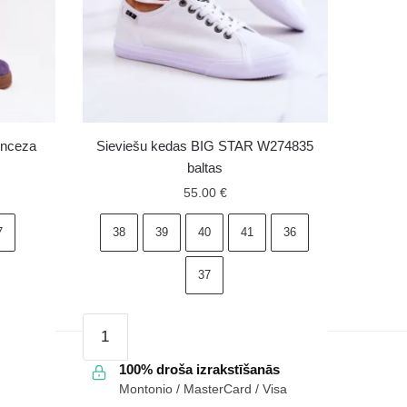
inceza
Sieviešu kedas BIG STAR W274835
baltas
55.00
€
7
38
39
40
41
36
37
Sieviešu
kedas
BIG
100% droša izrakstīšanās
Montonio / MasterCard / Visa
STAR