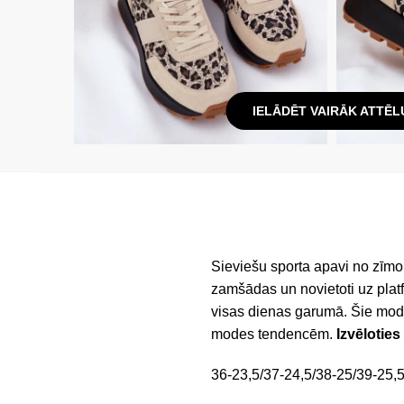
IELĀDĒT VAIRĀK ATTĒL
Sieviešu sporta apavi no zīmol
zamšādas un novietoti uz platf
visas dienas garumā. Šie moder
modes tendencēm.
Izvēloties
36-23,5/37-24,5/38-25/39-25,