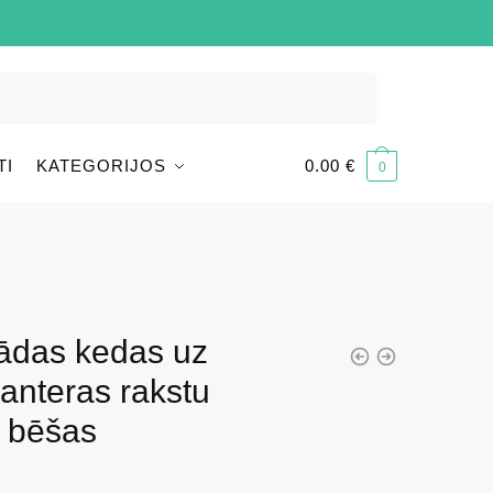
TI
KATEGORIJOS
0.00
€
0
ādas kedas uz
panteras rakstu
 bēšas