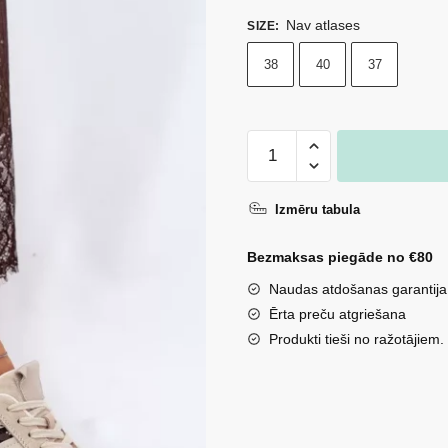
Nav atlases
SIZE
:
38
40
37
Sieviešu
zamšādas
kedas
Izmēru tabula
uz
platformas
Bezmaksas piegāde no €80
ar
Naudas atdošanas garantija
panteras
Ērta preču atgriešana
rakstu
Produkti tieši no ražotājiem.
Vinceza
66793
bēšas
daudzums