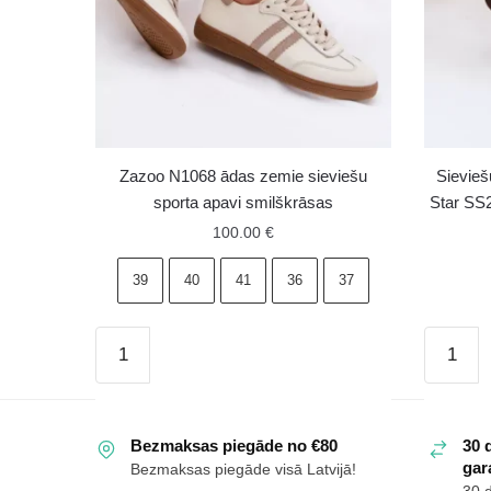
Zazoo N1068 ādas zemie sieviešu
Sievie
sporta apavi smilškrāsas
Star SS
100.00
€
39
40
41
36
37
Zazoo
Sieviešu
N1068
zemas
ādas
zamšād
zemie
kedas
Bezmaksas piegāde no €80
30 
sieviešu
Big
gara
Bezmaksas piegāde visā Latvijā!
sporta
Star