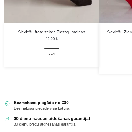
Sieviešu frotē zeķes Zigzag, melnas
Sieviešu Zie
13.00
€
37–41
Bezmaksas piegāde no €80
Bezmaksas piegāde visā Latvijā!
30 dienu naudas atdošanas garantija!
30 dienu preču atgriešanas garantija!