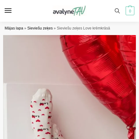
Pāriet
Pāriet
uz
uz
0
navigāciju
saturu
Mājas lapa
»
Sieviešu zeķes
»
Sieviešu zeķes Love krēmkrāsā