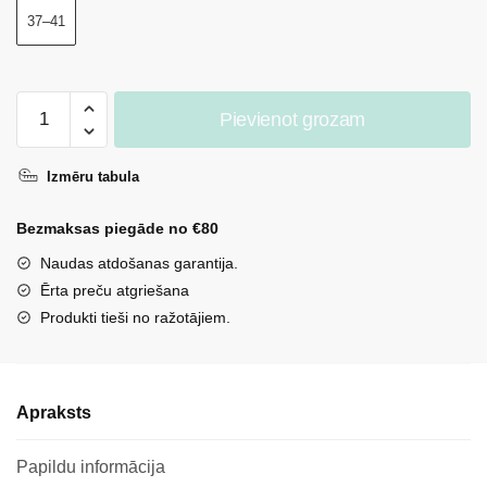
37–41
Sieviešu
Pievienot grozam
zeķes
Love
Izmēru tabula
krēmkrāsā
daudzums
Bezmaksas piegāde no €80
Naudas atdošanas garantija.
Ērta preču atgriešana
Produkti tieši no ražotājiem.
Apraksts
Papildu informācija