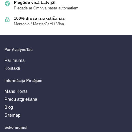
Piegāde visā Latvijā!
Piegāde ar Omniva pasta automātiem
100% droša izrakstīšanās
Montonio / MasterCard / Visa
Par AvalyneTau
Par mums
Kontakti
Informācija Pircējam
Mans Konts
Preču atgriešana
Blog
Sitemap
Seko mums!