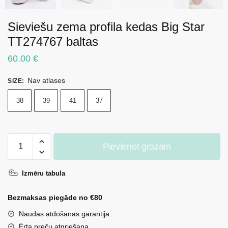
Sieviešu zema profila kedas Big Star
TT274767 baltas
60.00
€
Nav atlases
SIZE
:
38
39
41
37
Sieviešu
Pievienot grozam
zema
profila
Izmēru tabula
kedas
Big
Bezmaksas piegāde no €80
Star
TT274767
Naudas atdošanas garantija.
baltas
Ērta preču atgriešana