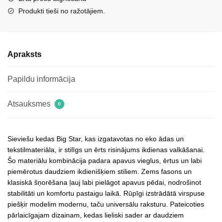
daudzums
Produkti tieši no ražotājiem.
Apraksts
Papildu informācija
Atsauksmes
0
Sieviešu kedas Big Star, kas izgatavotas no eko ādas un
tekstilmateriāla, ir stilīgs un ērts risinājums ikdienas valkāšanai.
Šo materiālu kombinācija padara apavus vieglus, ērtus un labi
piemērotus daudziem ikdienišķiem stiliem. Zems fasons un
klasiskā šņorēšana ļauj labi pielāgot apavus pēdai, nodrošinot
stabilitāti un komfortu pastaigu laikā. Rūpīgi izstrādātā virspuse
piešķir modelim modernu, taču universālu raksturu. Pateicoties
pārlaicīgajam dizainam, kedas lieliski sader ar daudziem