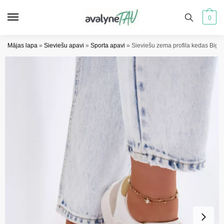
Pāriet
Pāriet
uz
uz
0
navigāciju
saturu
Mājas lapa
»
Sieviešu apavi
»
Sporta apavi
»
Sieviešu zema profila kedas Big 