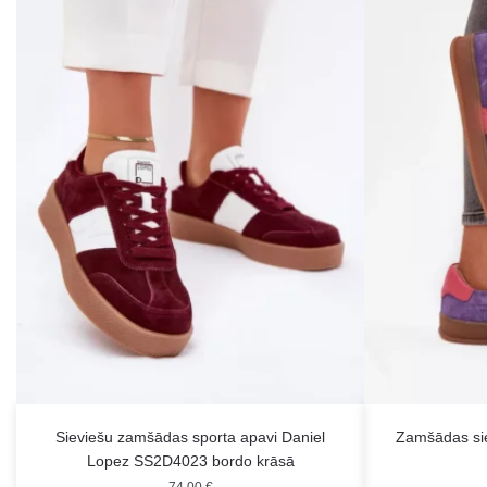
Sieviešu zamšādas sporta apavi Daniel
Zamšādas si
Lopez SS2D4023 bordo krāsā
74.00
€