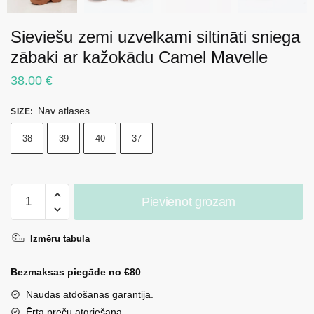
Sieviešu zemi uzvelkami siltināti sniega
zābaki ar kažokādu Camel Mavelle
38.00
€
Nav atlases
SIZE
:
38
39
40
37
Sieviešu
Pievienot grozam
zemi
uzvelkami
Izmēru tabula
siltināti
sniega
Bezmaksas piegāde no €80
zābaki
ar
Naudas atdošanas garantija.
kažokādu
Ērta preču atgriešana