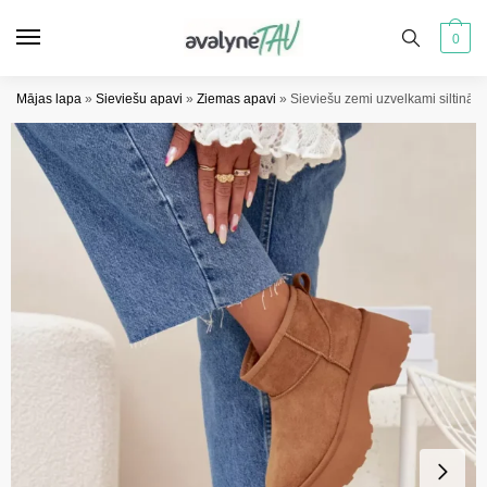
Pāriet
Pāriet
uz
uz
0
navigāciju
saturu
Mājas lapa
»
Sieviešu apavi
»
Ziemas apavi
»
Sieviešu zemi uzvelkami siltināt