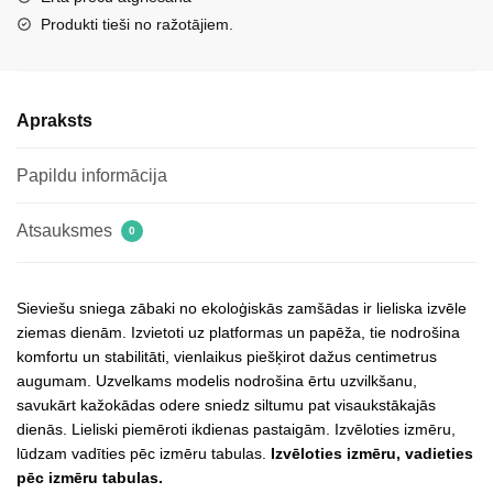
Camel
Produkti tieši no ražotājiem.
Mavelle
daudzums
Apraksts
Papildu informācija
Atsauksmes
0
Sieviešu sniega zābaki no ekoloģiskās zamšādas ir lieliska izvēle
ziemas dienām. Izvietoti uz platformas un papēža, tie nodrošina
komfortu un stabilitāti, vienlaikus piešķirot dažus centimetrus
augumam. Uzvelkams modelis nodrošina ērtu uzvilkšanu,
savukārt kažokādas odere sniedz siltumu pat visaukstākajās
dienās. Lieliski piemēroti ikdienas pastaigām. Izvēloties izmēru,
lūdzam vadīties pēc izmēru tabulas.
Izvēloties izmēru, vadieties
pēc izmēru tabulas.