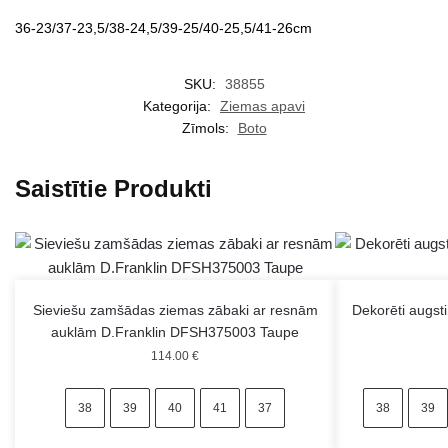
36-23/37-23,5/38-24,5/39-25/40-25,5/41-26cm
SKU:
38855
Kategorija:
Ziemas apavi
Zīmols:
Boto
Saistītie Produkti
Sieviešu zamšādas ziemas zābaki ar resnām
Dekorēti augst
auklām D.Franklin DFSH375003 Taupe
114.00
€
38
39
40
41
37
38
39