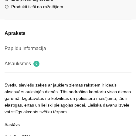
Produkti tieši no ražotājiem.
Apraksts
Papildu informācija
Atsauksmes
0
Svētku sieviešu zeķes ar jaukiem ziemas rakstiem ir ideāls
aksesuārs aukstajās dienās. Tās nodrošina komfortu visas dienas
garumā. Izgatavotas no kokvilnas un poliestera maisījuma, tās ir
elastīgas, ērtas un lieliski pielāgojas pēdai. Lieliska dāvanu izvēle
vai stilīgs akcents svētku tērpam.
Sastāvs: