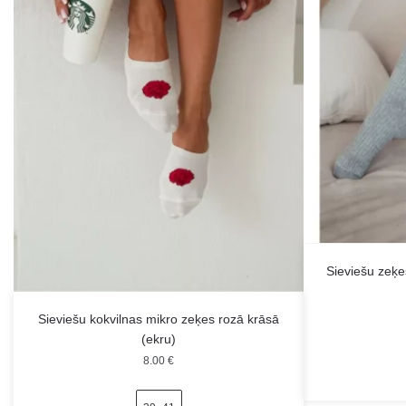
Sieviešu zeķe
Sieviešu kokvilnas mikro zeķes rozā krāsā
(ekru)
8.00
€