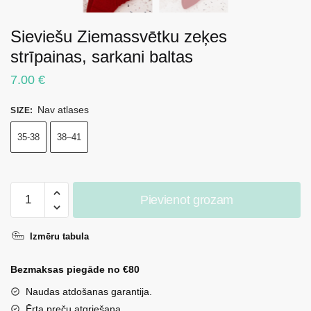
Sieviešu Ziemassvētku zeķes
strīpainas, sarkani baltas
7.00
€
Nav atlases
SIZE
:
35-38
38–41
Sieviešu
Pievienot grozam
Ziemassvētku
zeķes
Izmēru tabula
strīpainas,
sarkani
Bezmaksas piegāde no €80
baltas
daudzums
Naudas atdošanas garantija.
Ērta preču atgriešana