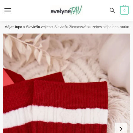
Pāriet
Pāriet
uz
uz
0
navigāciju
saturu
Mājas lapa
»
Sieviešu zeķes
»
Sieviešu Ziemassvētku zeķes strīpainas, sarkani 