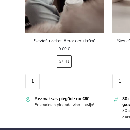
Sieviešu zeķes Amor ecru krāsā
Sievie
9.00
€
37–41
Sieviešu
Sieviešu
zeķes
frotē
Amor
zeķes
Bezmaksas piegāde no €80
30 
ecru
Zigzag,
gara
Bezmaksas piegāde visā Latvijā!
krāsā
melnas
30 
daudzums
daudzu
gara