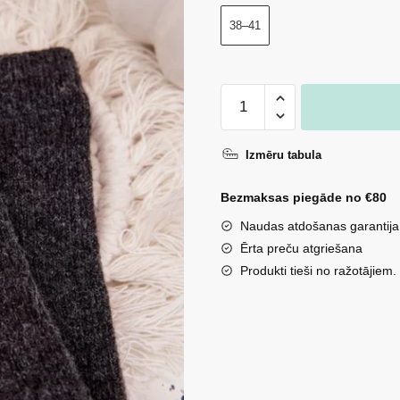
38–41
Siltas
vilnas
sieviešu
Izmēru tabula
zeķes
ar
Bezmaksas piegāde no €80
ielāpu
Naudas atdošanas garantija
tumši
Ērta preču atgriešana
pelēkā
Produkti tieši no ražotājiem.
krāsā
daudzums