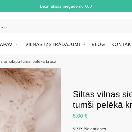
Bezmaksas piegāde no €80
 APAVI
VILNAS IZSTRĀDĀJUMI
BLOG
KONTAK
es ar ielāpu tumši pelēkā krāsā
Siltas vilnas s
tumši pelēkā k
8.00
€
Nav atlases
SIZE
: