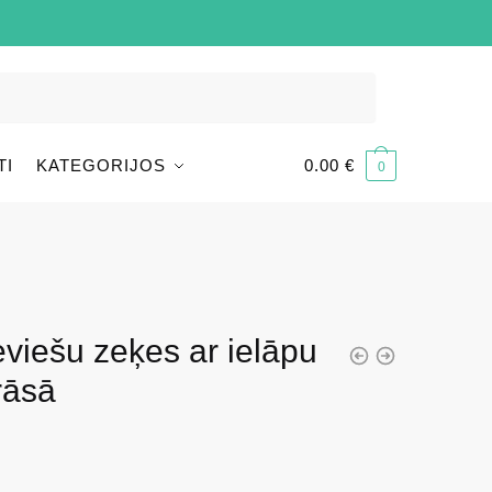
TI
KATEGORIJOS
0.00
€
0
ieviešu zeķes ar ielāpu
rāsā