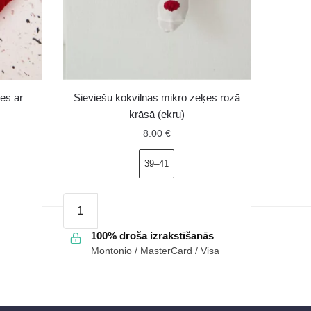
es ar
Sieviešu kokvilnas mikro zeķes rozā
krāsā (ekru)
8.00
€
39–41
Sieviešu
kokvilnas
mikro
100% droša izrakstīšanās
Montonio / MasterCard / Visa
zeķes
rozā
krāsā
(ekru)