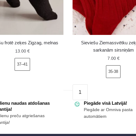
šu frotē zeķes Zigzag, melnas
Sieviešu Ziemassvētku zeķ
sarkanām sirsniņām
13.00
€
7.00
€
37–41
35-38
Sieviešu
Ziemassvētku
dienu naudas atdošanas
zeķes
Piegāde visā Latvijā!
ntija!
Piegāde ar Omniva pasta
ar
dienu preču atgriešanas
automātiem
sarkanām
ms
ntija!
sirsniņām
daudzums