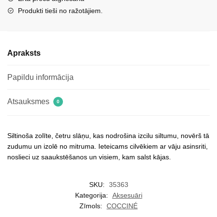
Produkti tieši no ražotājiem.
Apraksts
Papildu informācija
Atsauksmes
0
Siltinoša zolīte, četru slāņu, kas nodrošina izcilu siltumu, novērš tā
zudumu un izolē no mitruma. Ieteicams cilvēkiem ar vāju asinsriti,
noslieci uz saaukstēšanos un visiem, kam salst kājas.
SKU:
35363
Kategorija:
Aksesuāri
Zīmols:
COCCINÉ