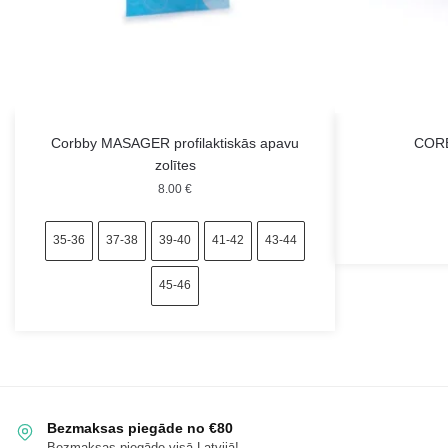
Corbby MASAGER profilaktiskās apavu
CORB
zolītes
8.00
€
35-36
37-38
39-40
41-42
43-44
45-46
Bezmaksas piegāde no €80
Bezmaksas piegāde visā Latvijā!