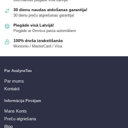
30 dienu naudas atdošanas garantija!
30 dienu preču atgriešanas garantija!
Piegāde visā Latvijā!
Piegāde ar Omniva pasta automātiem
100% droša izrakstīšanās
Montonio / MasterCard / Visa
Par AvalyneTau
Par mums
Kontakti
Informācija Pircējam
Mans Konts
Preču atgriešana
Blog