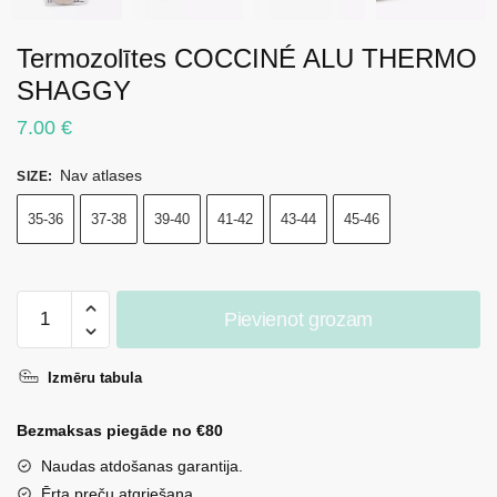
Termozolītes COCCINÉ ALU THERMO
SHAGGY
7.00
€
Nav atlases
SIZE
:
35-36
37-38
39-40
41-42
43-44
45-46
Termozolītes
Pievienot grozam
COCCINÉ
ALU
Izmēru tabula
THERMO
SHAGGY
Bezmaksas piegāde no €80
daudzums
Naudas atdošanas garantija.
Ērta preču atgriešana