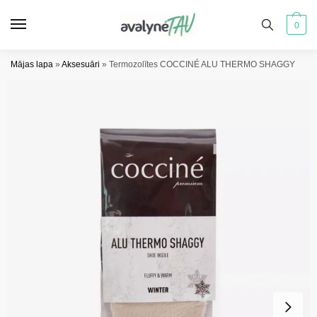
Pāriet
Pāriet
uz
uz
0
navigāciju
saturu
Mājas lapa
»
Aksesuāri
»
Termozolītes COCCINÉ ALU THERMO SHAGGY