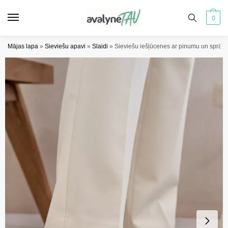
Pāriet
Pāriet
uz
uz
0
navigāciju
saturu
Mājas lapa
»
Sieviešu apavi
»
Slaidi
»
Sieviešu iešļūcenes ar pinumu un sprād