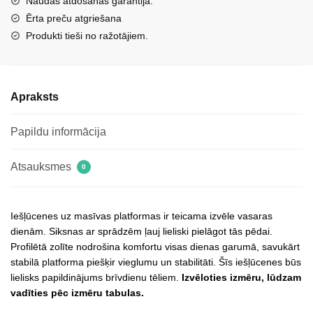
Naudas atdošanas garantija.
masīvas
Ērta preču atgriešana
platformas
Produkti tieši no ražotājiem.
melnā
krāsā
Aralissea
Apraksts
daudzums
Papildu informācija
Atsauksmes
0
Iešļūcenes uz masīvas platformas ir teicama izvēle vasaras
dienām. Siksnas ar sprādzēm ļauj lieliski pielāgot tās pēdai.
Profilētā zolīte nodrošina komfortu visas dienas garumā, savukārt
stabilā platforma piešķir vieglumu un stabilitāti. Šīs iešļūcenes būs
lielisks papildinājums brīvdienu tēliem.
Izvēloties izmēru, lūdzam
vadīties pēc izmēru tabulas.