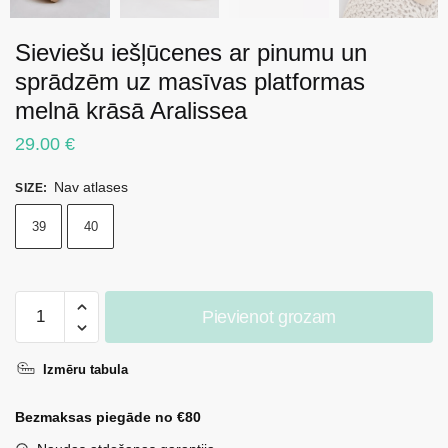
Sieviešu iešļūcenes ar pinumu un
sprādzēm uz masīvas platformas
melnā krāsā Aralissea
29.00
€
Nav atlases
SIZE
:
39
40
Sieviešu
Pievienot grozam
iešļūcenes
ar
Izmēru tabula
pinumu
un
Bezmaksas piegāde no €80
sprādzēm
uz