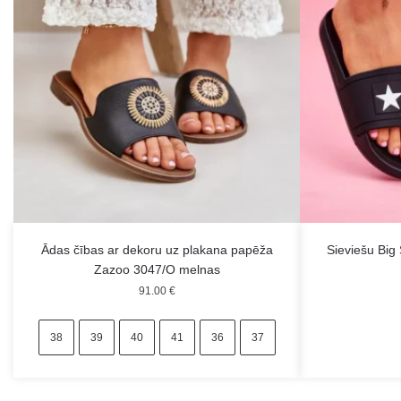
Ādas čības ar dekoru uz plakana papēža
Sieviešu Big
Zazoo 3047/O melnas
91.00
€
38
39
40
41
36
37