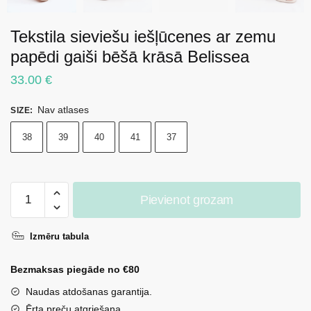
Tekstila sieviešu iešļūcenes ar zemu
papēdi gaiši bēšā krāsā Belissea
33.00
€
Nav atlases
SIZE
:
38
39
40
41
37
Tekstila
Pievienot grozam
sieviešu
iešļūcenes
Izmēru tabula
ar
zemu
Bezmaksas piegāde no €80
papēdi
gaiši
Naudas atdošanas garantija.
bēšā
Ērta preču atgriešana