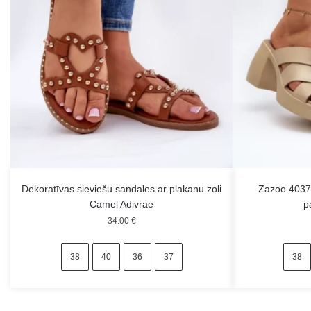
Dekoratīvas sieviešu sandales ar plakanu zoli
Zazoo 4037
Camel Adivrae
p
34.00
€
38
40
36
37
38