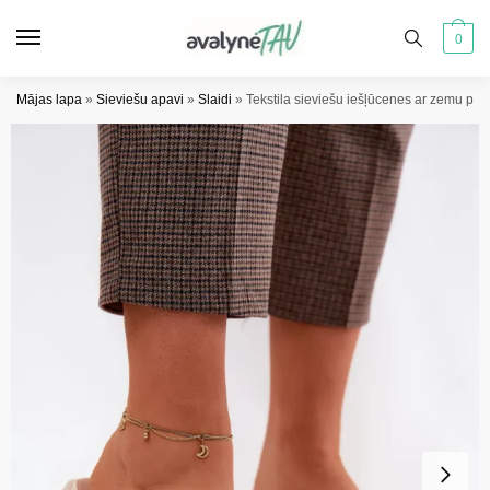
Pāriet
Pāriet
uz
uz
0
navigāciju
saturu
Mājas lapa
»
Sieviešu apavi
»
Slaidi
»
Tekstila sieviešu iešļūcenes ar zemu pap