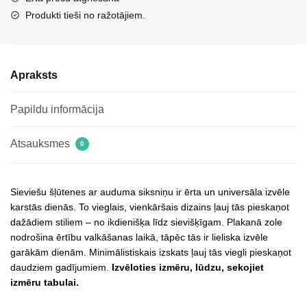
krāsā
Produkti tieši no ražotājiem.
Belissea
daudzums
Apraksts
Papildu informācija
Atsauksmes
0
Sieviešu šļūtenes ar auduma siksniņu ir ērta un universāla izvēle
karstās dienās. To vieglais, vienkāršais dizains ļauj tās pieskaņot
dažādiem stiliem – no ikdienišķa līdz sievišķīgam. Plakanā zole
nodrošina ērtību valkāšanas laikā, tāpēc tās ir lieliska izvēle
garākām dienām. Minimālistiskais izskats ļauj tās viegli pieskaņot
daudziem gadījumiem.
Izvēloties izmēru, lūdzu, sekojiet
izmēru tabulai.