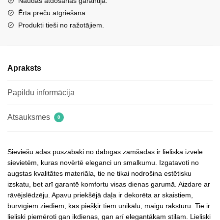
Naudas atdošanas garantija.
krāsā
Ērta preču atgriešana
ar
Produkti tieši no ražotājiem.
dekoratīviem
ziediem
daudzums
Apraksts
Papildu informācija
Atsauksmes
0
Sieviešu ādas puszābaki no dabīgas zamšādas ir lieliska izvēle
sievietēm, kuras novērtē eleganci un smalkumu. Izgatavoti no
augstas kvalitātes materiāla, tie ne tikai nodrošina estētisku
izskatu, bet arī garantē komfortu visas dienas garumā. Aizdare ar
rāvējslēdzēju. Apavu priekšējā daļa ir dekorēta ar skaistiem,
burvīgiem ziediem, kas piešķir tiem unikālu, maigu raksturu. Tie ir
lieliski piemēroti gan ikdienas, gan arī elegantākam stilam. Lieliski