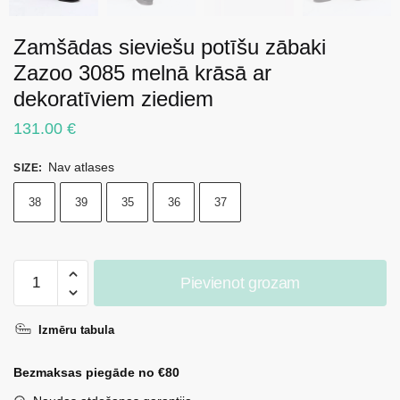
Zamšādas sieviešu potīšu zābaki
Zazoo 3085 melnā krāsā ar
dekoratīviem ziediem
131.00
€
Nav atlases
SIZE
:
38
39
35
36
37
Zamšādas
Pievienot grozam
sieviešu
potīšu
Izmēru tabula
zābaki
Zazoo
Bezmaksas piegāde no €80
3085
melnā