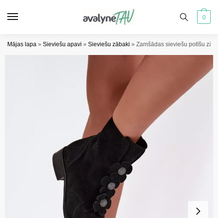
Pāriet
Pāriet
uz
uz
0
navigāciju
saturu
Mājas lapa
»
Sieviešu apavi
»
Sieviešu zābaki
»
Zamšādas sieviešu potīšu zāba