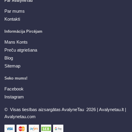
Par AvalyneTau
Par mums
Kontakti
Informācija Pircējam
Mans Konts
Preču atgriešana
Blog
Sitemap
Seko mums!
Facebook
Instagram
© Visas tiesības aizsargātas AvalyneTau 2026 |
Avalynetau.lt
|
Avalynetau.com