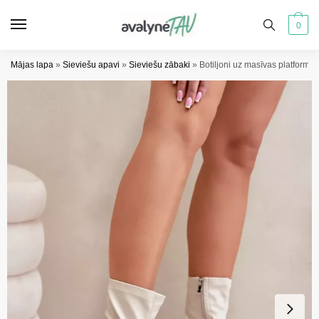
Pāriet
Pāriet
uz
uz
0
navigāciju
saturu
Mājas lapa
»
Sieviešu apavi
»
Sieviešu zābaki
»
Botiljoni uz masīvas platformas