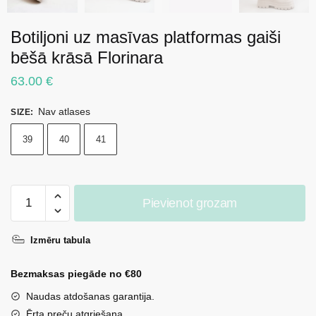
Botiljoni uz masīvas platformas gaiši
bēšā krāsā Florinara
63.00
€
Nav atlases
SIZE
:
39
40
41
Botiljoni
Pievienot grozam
uz
masīvas
Izmēru tabula
platformas
gaiši
Bezmaksas piegāde no €80
bēšā
krāsā
Naudas atdošanas garantija.
Florinara
Ērta preču atgriešana