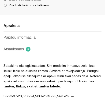
daudzums
Produkti tieši no ražotājiem.
Apraksts
Papildu informācija
Atsauksmes
0
Zābaki no ekoloģiskās ādas. Šim modelim ir masīva zole, kas
lieliski izolē no aukstas zemes. Aizdare ar rāvējslēdzēju. Purngali
apaļi. Iekšpusē siltinājums ar apavu vilnu tikai pēdas daļā. Noteikti
apskatiet visu mūsu sieviešu zābaku piedāvājumu!
Izvēloties
izmēru, lūdzu, skatiet izmēru tabulu.
36-23/37-23,5/38-24,5/39-25/40-25,5/41-26 cm