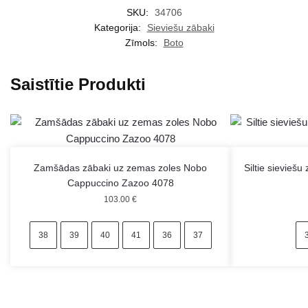
SKU:
34706
Kategorija:
Sieviešu zābaki
Zīmols:
Boto
Saistītie Produkti
Zamšādas zābaki uz zemas zoles Nobo
Siltie sievieš
Cappuccino Zazoo 4078
103.00
€
38
39
40
41
36
37