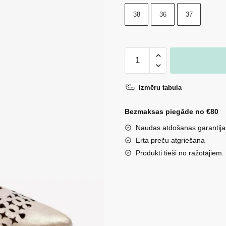
38
36
37
Zazoo
2883
Perforētas
Izmēru tabula
ādas
balerīnas
Bezmaksas piegāde no €80
zelta
Naudas atdošanas garantija
krāsā
Ērta preču atgriešana
daudzums
Produkti tieši no ražotājiem.