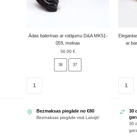
Ādas balerīnas ar rotājumu D&A MK51-
Eleganta
059, melnas
ar ba
56.00
€
36
37
Ādas
Elegant
balerīnas
zamšād
ar
balerīna
rotājumu
sievietē
Bezmaksas piegāde no €80
30 
D&A
ar
gara
Bezmaksas piegāde visā Latvijā!
MK51-
banti
30 
059,
Laura
gara
melnas
Messi