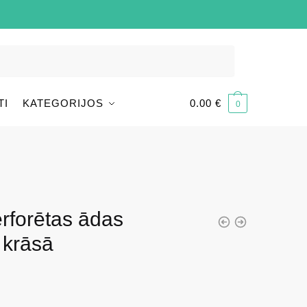
TI
KATEGORIJOS
0.00
€
0
rforētas ādas
 krāsā