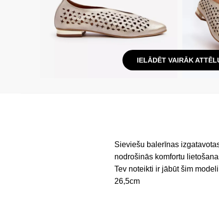
IELĀDĒT VAIRĀK ATTĒL
Sieviešu balerīnas izgatavota
nodrošinās komfortu lietošana
Tev noteikti ir jābūt šim mode
26,5cm