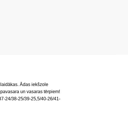
slaidākas. Ādas iekšzole
 pavasara un vasaras tērpiem!
5/37-24/38-25/39-25,5/40-26/41-