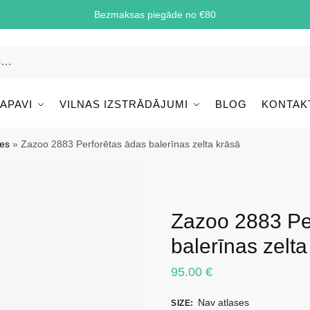
Bezmaksas piegāde no €80
 APAVI
VILNAS IZSTRĀDĀJUMI
BLOG
KONTAK
les
»
Zazoo 2883 Perforētas ādas balerīnas zelta krāsā
Zazoo 2883 Pe
balerīnas zelta
95.00
€
Nav atlases
SIZE
: