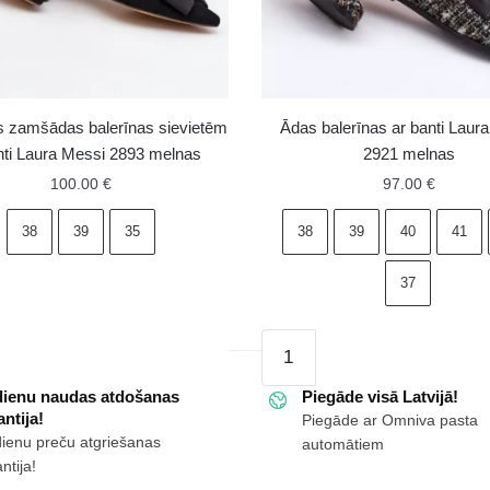
s zamšādas balerīnas sievietēm
Ādas balerīnas ar banti Laur
nti Laura Messi 2893 melnas
2921 melnas
100.00
€
97.00
€
38
39
35
38
39
40
41
37
as
as
Ādas
s
balerīnas
m
dienu naudas atdošanas
ar
Piegāde visā Latvijā!
ntija!
Piegāde ar Omniva pasta
banti
dienu preču atgriešanas
automātiem
Laura
ntija!
Messi