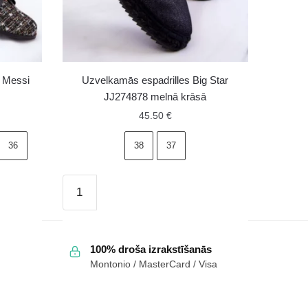
a Messi
Uzvelkamās espadrilles Big Star
JJ274878 melnā krāsā
45.50
€
36
38
37
Uzvelkamās
espadrilles
Big
Star
100% droša izrakstīšanās
JJ274878
Montonio / MasterCard / Visa
melnā
krāsā
daudzums