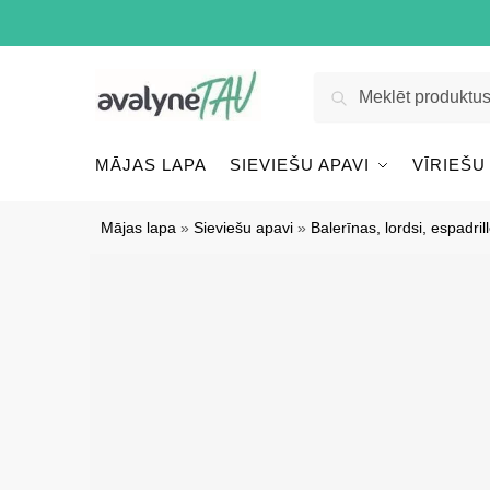
Pāriet
Pāriet
uz
uz
navigāciju
saturu
Meklēt:
Meklēt
MĀJAS LAPA
SIEVIEŠU APAVI
VĪRIEŠU
Mājas lapa
»
Sieviešu apavi
»
Balerīnas, lordsi, espadril