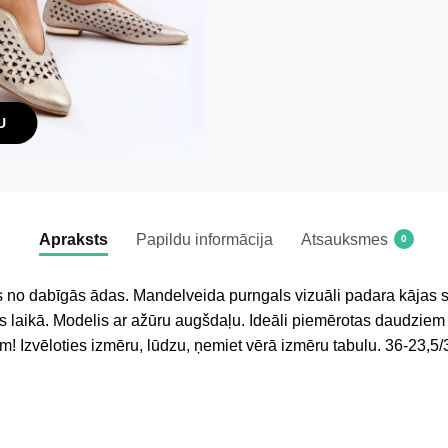
U
Apraksts
Papildu informācija
Atsauksmes
0
s no dabīgās ādas. Mandelveida purngals vizuāli padara kājas 
s laikā. Modelis ar ažūru augšdaļu. Ideāli piemērotas daudziem
lim! Izvēloties izmēru, lūdzu, ņemiet vērā izmēru tabulu. 36-23,