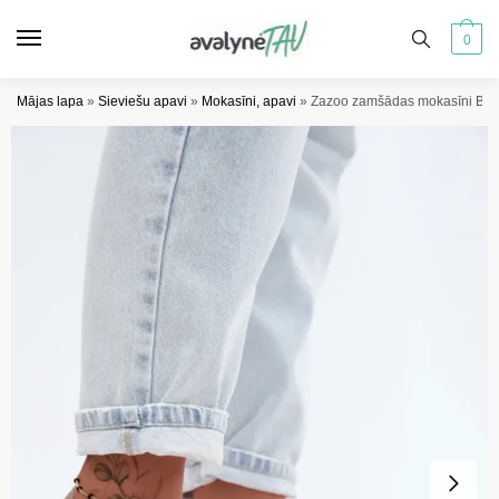
Pāriet
Pāriet
uz
uz
0
navigāciju
saturu
Mājas lapa
»
Sieviešu apavi
»
Mokasīni, apavi
»
Zazoo zamšādas mokasīni Bare