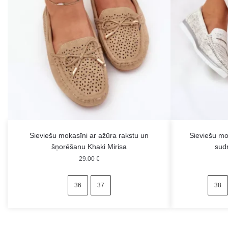
Sieviešu mokasīni ar ažūra rakstu un
Sieviešu mo
šņorēšanu Khaki Mirisa
sudr
29.00
€
36
37
38