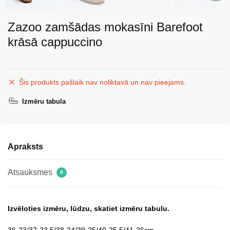
Zazoo zamšādas mokasīni Barefoot
krāsā cappuccino
Šis produkts pašlaik nav noliktavā un nav pieejams.
Izmēru tabula
Apraksts
Atsauksmes
0
Izvēloties izmēru, lūdzu, skatiet izmēru tabulu.
36-23/37-23,5/38-24/39-25/40-25,5/41-26cm