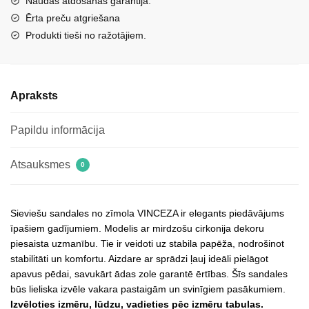
Naudas atdošanas garantija.
dekoru
Ērta preču atgriešana
Vinceza
Produkti tieši no ražotājiem.
91134
melnas
daudzums
Apraksts
Papildu informācija
Atsauksmes
0
Sieviešu sandales no zīmola VINCEZA ir elegants piedāvājums
īpašiem gadījumiem. Modelis ar mirdzošu cirkonija dekoru
piesaista uzmanību. Tie ir veidoti uz stabila papēža, nodrošinot
stabilitāti un komfortu. Aizdare ar sprādzi ļauj ideāli pielāgot
apavus pēdai, savukārt ādas zole garantē ērtības. Šīs sandales
būs lieliska izvēle vakara pastaigām un svinīgiem pasākumiem.
Izvēloties izmēru, lūdzu, vadieties pēc izmēru tabulas.