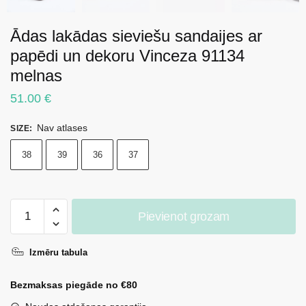
Ādas lakādas sieviešu sandaĳes ar
papēdi un dekoru Vinceza 91134
melnas
51.00
€
Nav atlases
SIZE
:
38
39
36
37
Ādas
Pievienot grozam
lakādas
sieviešu
Izmēru tabula
sandaĳes
ar
Bezmaksas piegāde no €80
papēdi
un