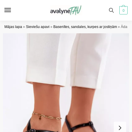
Pāriet
Pāriet
uz
uz
0
navigāciju
saturu
Mājas lapa
»
Sieviešu apavi
»
Basenītes, sandales, kurpes ar jostiņām
»
Ādas l