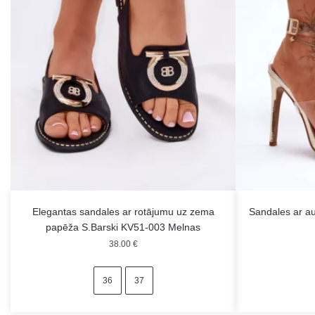
Elegantas sandales ar rotājumu uz zema
Sandales ar a
papēža S.Barski KV51-003 Melnas
38.00
€
36
37