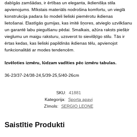
dabīgās zamšādas, ir ērtības un eleganta, ikdienišķa stila
apvienojums. Mīkstais materiāls nodrošina komfortu, un vieglā
konstrukcija padara šo modeli lieliski piemērotu ikdienas
lietošanai. Elastīgās gumijas, kas imitē šņores, atvieglo uzvilkšanu
un garantē labu piegulšanu pēdai. Smalkais, ažūra raksts piešķir
vieglumu un maigu raksturu, uzsverot to sievišķīgo stilu. Tās ir
ērtas kedas, kas lieliski papildinās ikdienas tēlu, apvienojot
funkcionalitāti ar modes tendencēm.
Izvēloties izmēru, lūdzam vadīties pēc izmēru tabulas.
36-23/37-24/38-24,5/39-25,5/40-26cm
SKU:
41881
Kategorija:
Sporta apavi
Zīmols:
SERGIO LEONE
Saistītie Produkti