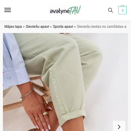
Pāriet
Pāriet
uz
uz
0
navigāciju
saturu
Mājas lapa
»
Sieviešu apavi
»
Sporta apavi
»
Sieviešu kedas no zamšādas ar a