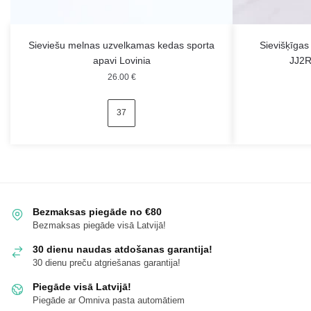
Sieviešu melnas uzvelkamas kedas sporta
Sievišķīga
apavi Lovinia
JJ2R
26.00
€
37
Bezmaksas piegāde no €80
Bezmaksas piegāde visā Latvijā!
30 dienu naudas atdošanas garantija!
30 dienu preču atgriešanas garantija!
Piegāde visā Latvijā!
Piegāde ar Omniva pasta automātiem