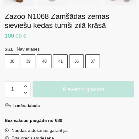
Zazoo N1068 Zamšādas zemas
sieviešu kedas tumši zilā krāsā
100.00
€
Nav atlases
SIZE
:
38
39
40
41
36
37
Zazoo
Pievienot grozam
N1068
Zamšādas
Izmēru tabula
zemas
sieviešu
Bezmaksas piegāde no €80
kedas
tumši
Naudas atdošanas garantija.
zilā
Ērta preču atgriešana