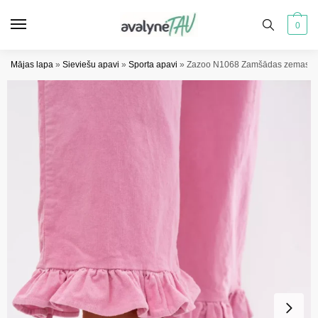
Pāriet
Pāriet
uz
uz
0
navigāciju
saturu
Mājas lapa
»
Sieviešu apavi
»
Sporta apavi
»
Zazoo N1068 Zamšādas zemas siev