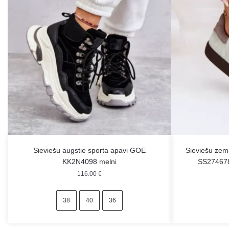
Sieviešu augstie sporta apavi GOE
Sieviešu zem
KK2N4098 melni
SS27467
116.00
€
38
40
36