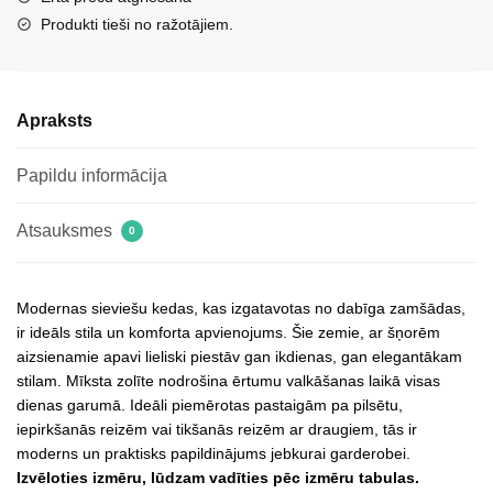
krāsā
Produkti tieši no ražotājiem.
daudzums
Apraksts
Papildu informācija
Atsauksmes
0
Modernas sieviešu kedas, kas izgatavotas no dabīga zamšādas,
ir ideāls stila un komforta apvienojums. Šie zemie, ar šņorēm
aizsienamie apavi lieliski piestāv gan ikdienas, gan elegantākam
stilam. Mīksta zolīte nodrošina ērtumu valkāšanas laikā visas
dienas garumā. Ideāli piemērotas pastaigām pa pilsētu,
iepirkšanās reizēm vai tikšanās reizēm ar draugiem, tās ir
moderns un praktisks papildinājums jebkurai garderobei.
Izvēloties izmēru, lūdzam vadīties pēc izmēru tabulas.