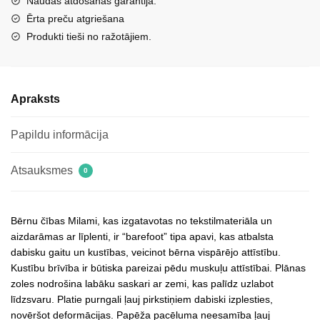
Naudas atdošanas garantija.
līpklipša
Ērta preču atgriešana
aizdari
Produkti tieši no ražotājiem.
Milami
Pink
Talirae
Apraksts
daudzums
Papildu informācija
Atsauksmes
0
Bērnu čības Milami, kas izgatavotas no tekstilmateriāla un
aizdarāmas ar līplenti, ir “barefoot” tipa apavi, kas atbalsta
dabisku gaitu un kustības, veicinot bērna vispārējo attīstību.
Kustību brīvība ir būtiska pareizai pēdu muskuļu attīstībai. Plānas
zoles nodrošina labāku saskari ar zemi, kas palīdz uzlabot
līdzsvaru. Platie purngali ļauj pirkstiņiem dabiski izplesties,
novēršot deformācijas. Papēža pacēluma neesamība ļauj