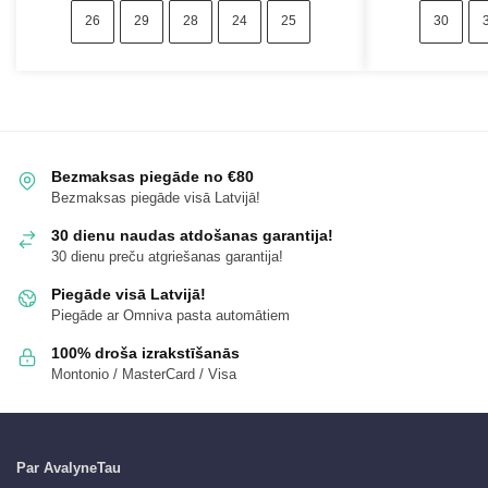
26
29
28
24
25
30
Bezmaksas piegāde no €80
Bezmaksas piegāde visā Latvijā!
30 dienu naudas atdošanas garantija!
30 dienu preču atgriešanas garantija!
Piegāde visā Latvijā!
Piegāde ar Omniva pasta automātiem
100% droša izrakstīšanās
Montonio / MasterCard / Visa
Par AvalyneTau