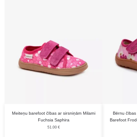
Meiteņu barefoot čības ar sirsniņām Milami
Bērnu čības 
Fuchsia Saphira
Barefoot Fro
51.00
€