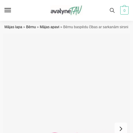
Pāriet
Pāriet
uz
uz
0
navigāciju
saturu
Mājas lapa
»
Bērnu
»
Mājas apavi
»
Bērnu baspēdu čības ar sarkanām sirsniņām 