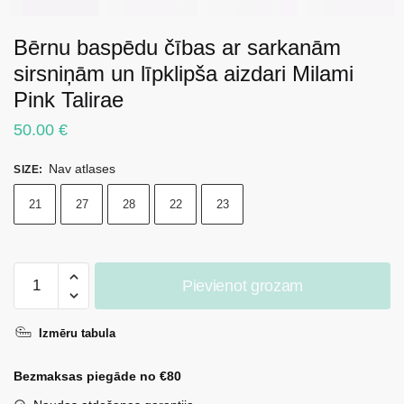
Bērnu baspēdu čības ar sarkanām
sirsniņām un līpklipša aizdari Milami
Pink Talirae
50.00
€
Nav atlases
SIZE
:
21
27
28
22
23
Bērnu
Pievienot grozam
baspēdu
čības
Izmēru tabula
ar
sarkanām
Bezmaksas piegāde no €80
sirsniņām
un