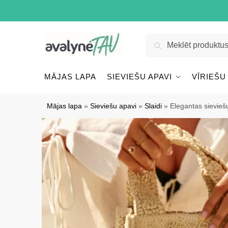
Pāriet
Pāriet
uz
uz
navigāciju
saturu
Meklēt:
Meklēt
MĀJAS LAPA
SIEVIEŠU APAVI
VĪRIEŠU
Mājas lapa
»
Sieviešu apavi
»
Slaidi
»
Elegantas sievieš