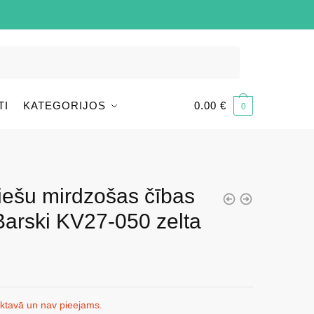
TI
KATEGORIJOS
0.00
€
0
iešu mirdzošas čības
Barski KV27-050 zelta
iktavā un nav pieejams.