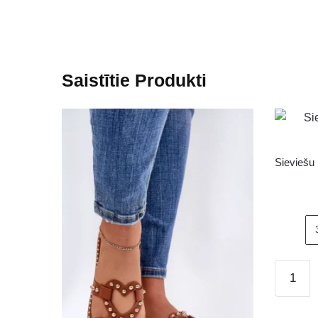
Saistītie Produkti
Sieviešu
Sieviešu
iešļūcen
Big