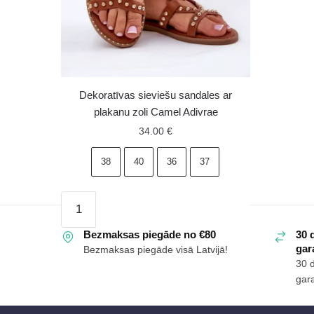
Star
RR274A
Bēšas
daudzu
Dekoratīvas sieviešu sandales ar
plakanu zoli Camel Adivrae
34.00
€
38
40
36
37
Dekoratīvas
sieviešu
sandales
Bezmaksas piegāde no €80
30 
gara
Bezmaksas piegāde visā Latvijā!
ar
30 
plakanu
gara
zoli
Camel