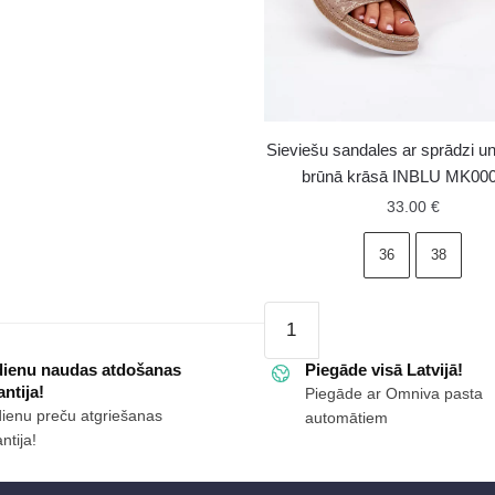
102
ms
Sieviešu sandales ar sprādzi un
brūnā krāsā INBLU MK00
33.00
€
36
38
Sieviešu
sandales
dienu naudas atdošanas
ar
Piegāde visā Latvijā!
ntija!
Piegāde ar Omniva pasta
sprādzi
dienu preču atgriešanas
automātiem
un
ntija!
siksniņu
brūnā