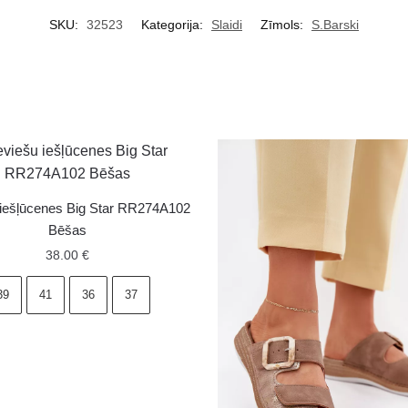
SKU:
32523
Kategorija:
Slaidi
Zīmols:
S.Barski
 iešļūcenes Big Star RR274A102
Bēšas
38.00
€
39
41
36
37
es