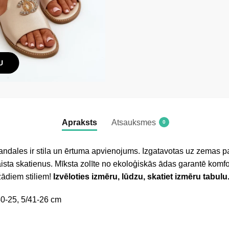
U
Apraksts
Atsauksmes
0
andales ir stila un ērtuma apvienojums. Izgatavotas uz zemas p
ista skatienus. Mīksta zolīte no ekoloģiskās ādas garantē komfo
žādiem stiliem!
Izvēloties izmēru, lūdzu, skatiet izmēru tabulu
40-25, 5/41-26 cm