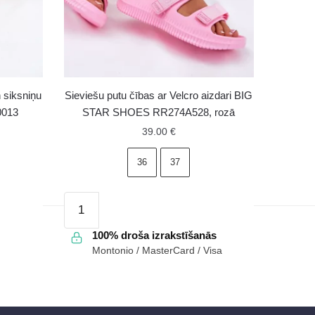
 siksniņu
Sieviešu putu čības ar Velcro aizdari BIG
0013
STAR SHOES RR274A528, rozā
39.00
€
36
37
Sieviešu
putu
čības
100% droša izrakstīšanās
Montonio / MasterCard / Visa
ar
Velcro
aizdari
BIG