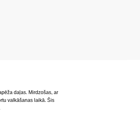
apēža daļas. Mirdzošas, ar
rtu valkāšanas laikā. Šis
.