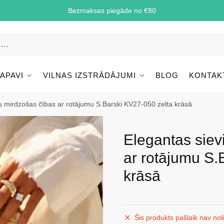
Bezmaksas piegāde no €80
 APAVI
VILNAS IZSTRĀDĀJUMI
BLOG
KONTAK
u mirdzošas čības ar rotājumu S.Barski KV27-050 zelta krāsā
Elegantas siev
ar rotājumu S.
krāsā
Šis produkts pašlaik nav nol