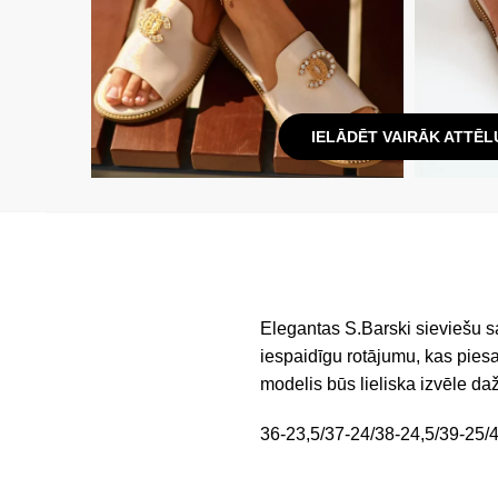
IELĀDĒT VAIRĀK ATTĒL
Elegantas S.Barski sieviešu s
iespaidīgu rotājumu, kas piesa
modelis būs lieliska izvēle da
36-23,5/37-24/38-24,5/39-25/