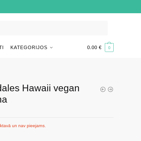
TI
KATEGORIJOS
0.00
€
0
dales Hawaii vegan
na
iktavā un nav pieejams.