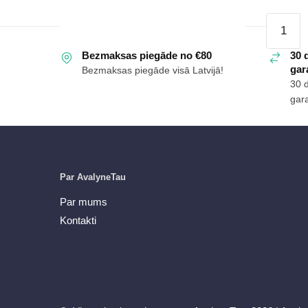
VR000056C
Oriģināl
daudzums
sandale
Bezmaksas piegāde no €80
Weeken
30 
gara
Bezmaksas piegāde visā Latvijā!
Vegan
30 
Navy
gara
daudzu
Par AvalyneTau
Par mums
Kontakti