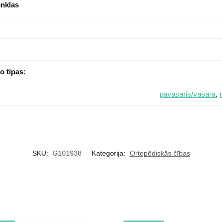
enklas
o tipas:
pavasaris/vasara
,
SKU:
G101938
Kategorija:
Ortopēdiskās čības