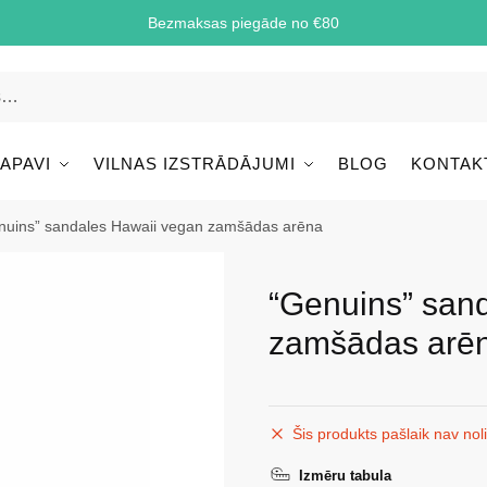
Bezmaksas piegāde no €80
 APAVI
VILNAS IZSTRĀDĀJUMI
BLOG
KONTAK
nuins” sandales Hawaii vegan zamšādas arēna
“Genuins” san
zamšādas arē
Šis produkts pašlaik nav nol
Izmēru tabula