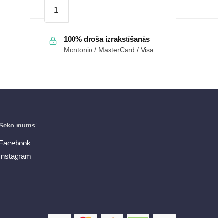
Sieviešu
čības
"Adanex"
100% droša izrakstīšanās
27223
Montonio / MasterCard / Visa
daudzums
Seko mums!
Facebook
Instagram