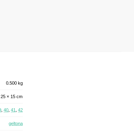
0.500 kg
 25 × 15 cm
9
,
40
,
41
,
42
geltona