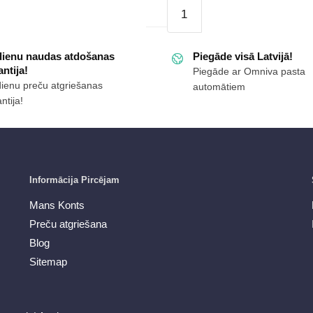
Sieviešu
ās
čības
s
"Inblu"
d
dienu naudas atdošanas
Piegāde visā Latvijā!
26000086
ntija!
Piegāde ar Omniva pasta
daudzums
dienu preču atgriešanas
automātiem
ntija!
ms
Informācija Pircējam
Mans Konts
Preču atgriešana
Blog
Sitemap