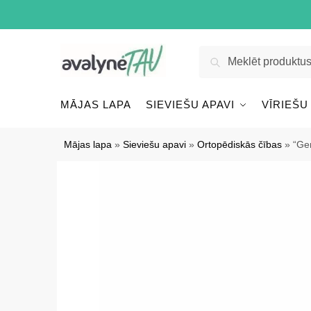
Pāriet
Pāriet
uz
uz
navigāciju
saturu
Meklēt:
Meklēt
MĀJAS LAPA
SIEVIEŠU APAVI
VĪRIEŠU
Mājas lapa
»
Sieviešu apavi
»
Ortopēdiskās čības
»
“Ge