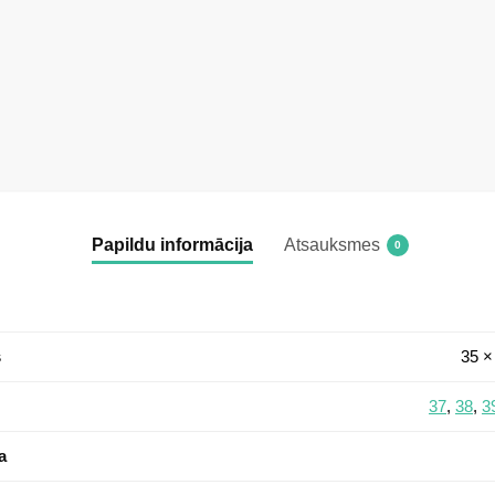
Papildu informācija
Atsauksmes
0
s
35 ×
37
,
38
,
3
a