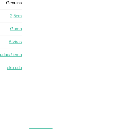
Genuins
2,5cm
Guma
Atviras
ruduo/žiema
eko oda