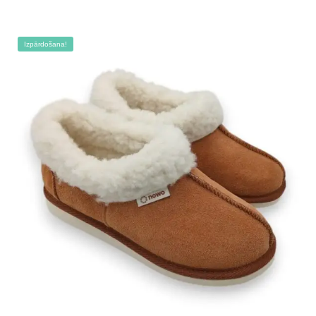
Izpārdošana!