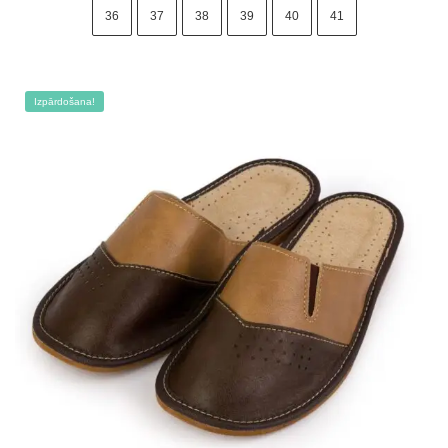
was:
is:
36
37
38
39
40
41
15.00 €.
11.50 €.
Izpārdošana!