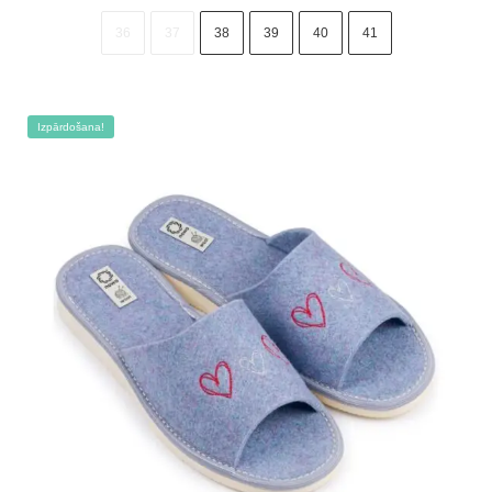
price
price
was:
is:
36
37
38
39
40
41
18.00 €.
11.00 €.
Izpārdošana!