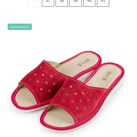
36
37
38
39
40
41
15.00 €.
11.50 €.
Izpārdošana!