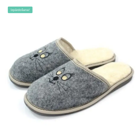
Izpārdošana!