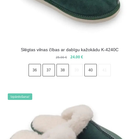
Slēgtas vilnas čības ar dabīgu kažokādu K-4240C
Original
Current
24.00
€
25.00
€
price
price
was:
is:
36
37
38
39
40
41
25.00 €.
24.00 €.
Izpārdošana!