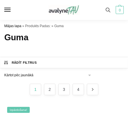
Pāriet
Pāriet
uz
uz
0
navigāciju
saturu
Mājas lapa
»
Produkts Padas:
»
Guma
Guma
RĀDĪT FILTRUS
1
2
3
4
Izpārdošana!