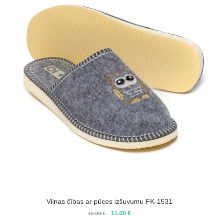
Vilnas čības ar pūces izšuvumu FK-1531
Original
Current
11.00
€
18.00
€