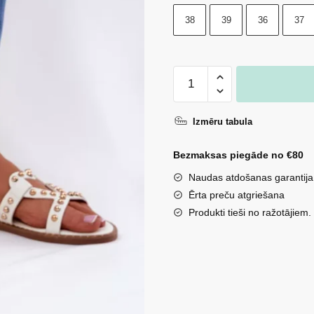
38
39
36
37
Baltas
sieviešu
iešļūcenes
Izmēru tabula
ar
rotājumiem
Bezmaksas piegāde no €80
Adivrae
Naudas atdošanas garantija
daudzums
Ērta preču atgriešana
Produkti tieši no ražotājiem.