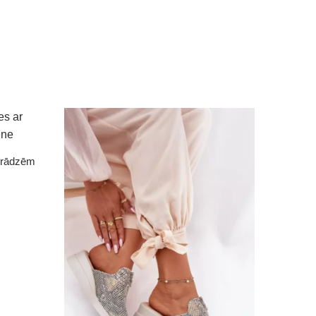
sprādzēm