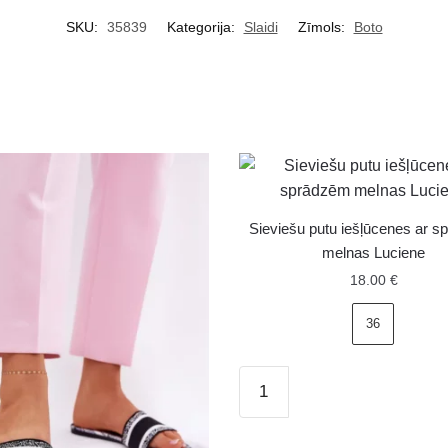
SKU:
35839
Kategorija:
Slaidi
Zīmols:
Boto
Sieviešu putu iešļūcenes ar 
melnas Luciene
18.00
€
36
Sieviešu
putu
iešļūcenes