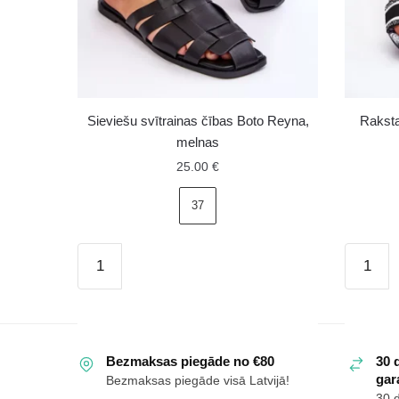
Sieviešu svītrainas čības Boto Reyna,
Raksta
melnas
25.00
€
37
Sieviešu
Rakstai
svītrainas
plakana
čības
sieviešu
Boto
čības
Reyna,
melnā
Bezmaksas piegāde no €80
30 
melnas
krāsā
gara
Bezmaksas piegāde visā Latvijā!
daudzums
Leysi
30 