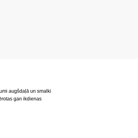
ezumi augšdaļā un smalki
mērotas gan ikdienas