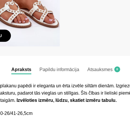
U
Apraksts
Papildu informācija
Atsauksmes
0
plakanu papēdi ir eleganta un ērta izvēle siltām dienām. Izgri
ksturu, padarot tās vieglas un stilīgas. Šīs čības ir lieliski pie
staigām.
Izvēloties izmēru, lūdzu, skatiet izmēru tabulu.
40-26/41-26,5cm