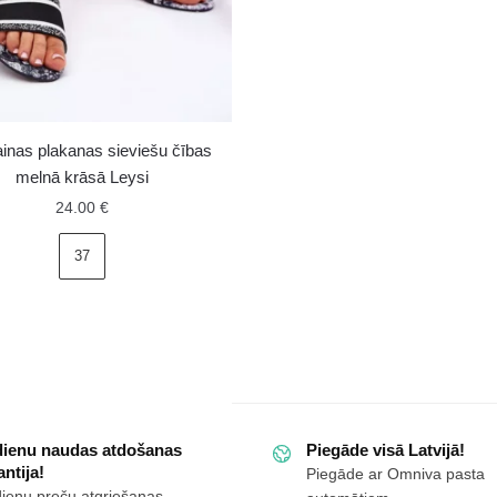
ar
sprādzēm
melnas
Luciene
daudzums
inas plakanas sieviešu čības
melnā krāsā Leysi
24.00
€
37
nas
s
dienu naudas atdošanas
Piegāde visā Latvijā!
ntija!
Piegāde ar Omniva pasta
dienu preču atgriešanas