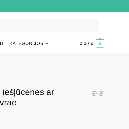
TI
KATEGORIJOS
0.00
€
0
u iešļūcenes ar
ivrae