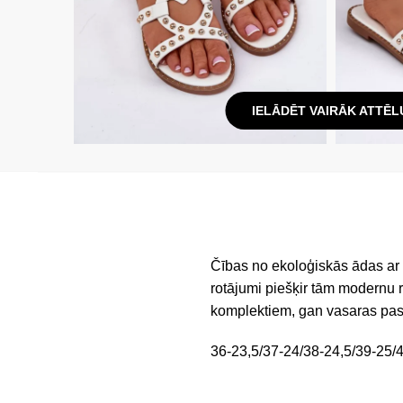
IELĀDĒT VAIRĀK ATTĒL
Čības no ekoloģiskās ādas ar 
rotājumi piešķir tām modernu ra
komplektiem, gan vasaras pa
36-23,5/37-24/38-24,5/39-25/