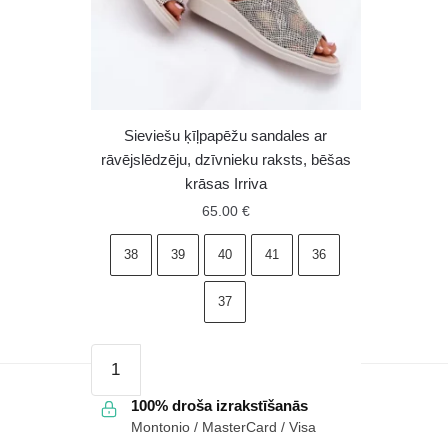
Sieviešu ķīļpapēžu sandales ar
rāvējslēdzēju, dzīvnieku raksts, bēšas
krāsas Irriva
65.00
€
38
39
40
41
36
37
Sieviešu
ķīļpapēžu
sandales
100% droša izrakstīšanās
Montonio / MasterCard / Visa
ar