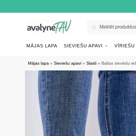
Pāriet
Pāriet
uz
uz
navigāciju
saturu
Meklēt:
Meklēt
MĀJAS LAPA
SIEVIEŠU APAVI
VĪRIEŠU
Mājas lapa
»
Sieviešu apavi
»
Slaidi
»
Baltas sieviešu i