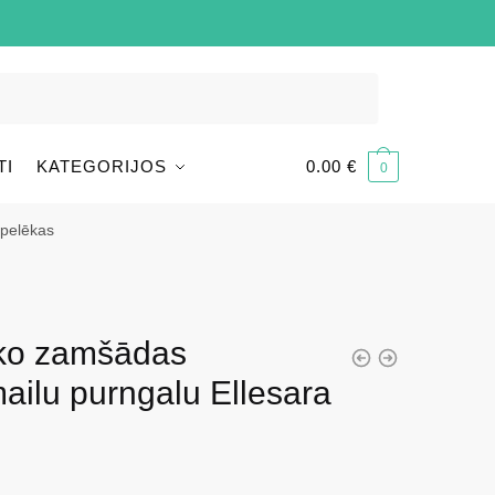
TI
KATEGORIJOS
0.00
€
0
 pelēkas
ko zamšādas
mailu purngalu Ellesara