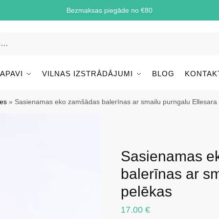
Bezmaksas piegāde no €80
 APAVI
VILNAS IZSTRĀDĀJUMI
BLOG
KONTAK
les
»
Sasienamas eko zamšādas balerīnas ar smailu purngalu Ellesara
Sasienamas e
balerīnas ar s
pelēkas
17.00
€