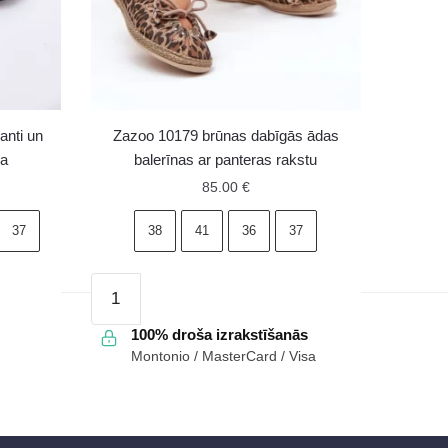
anti un
Zazoo 10179 brūnas dabīgās ādas
sa
balerīnas ar panteras rakstu
85.00
€
37
38
41
36
37
Zazoo
10179
brūnas
100% droša izrakstīšanās
Montonio / MasterCard / Visa
dabīgās
ādas
balerīnas
ar