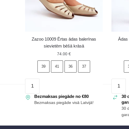
Zazoo 10009 Ērtas ādas balerīnas
Ādas 
sievietēm bēšā krāsā
74.00
€
39
41
36
37
Zazoo
Ādas
10009
klasiska
Ērtas
Bezmaksas piegāde no €80
bēšas
30 
gara
Bezmaksas piegāde visā Latvijā!
ādas
baletkur
30 
balerīnas
Stacee
gara
sievietēm
daudzu
bēšā