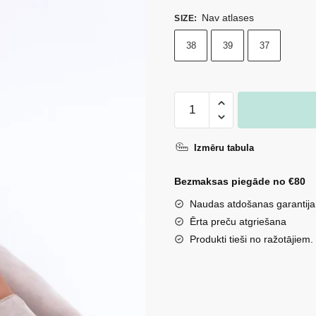
Nav atlases
SIZE
:
38
39
37
Sasienamas
eko
zamšādas
Izmēru tabula
balerīnas
ar
Bezmaksas piegāde no €80
smailu
Naudas atdošanas garantija
purngalu
Ērta preču atgriešana
Ellesara
Produkti tieši no ražotājiem.
pelēkas
daudzums