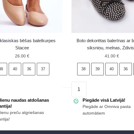
klasiskas bēšas baletkurpes
Boto dekorētas balerīnas ar b
Stacee
siksniņu, melnas, Zdivi
26.00
€
41.00
€
38
40
36
37
38
39
40
36
Boto
s
dekorētas
dienu naudas atdošanas
balerīnas
Piegāde visā Latvijā!
ntija!
Piegāde ar Omniva pasta
pes
ar
dienu preču atgriešanas
automātiem
banti
ntija!
ms
un
siksniņu,