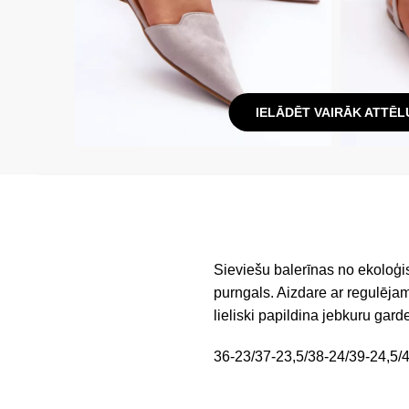
IELĀDĒT VAIRĀK ATTĒL
Sieviešu balerīnas no ekoloģi
purngals. Aizdare ar regulēja
lieliski papildina jebkuru gard
36-23/37-23,5/38-24/39-24,5/