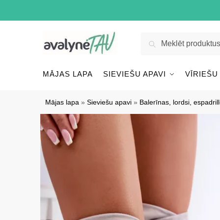
Pāriet
Pāriet
uz
uz
navigāciju
saturu
Meklēt:
Meklēt
MĀJAS LAPA
SIEVIEŠU APAVI
VĪRIEŠU
Mājas lapa
»
Sieviešu apavi
»
Balerīnas, lordsi, espadril