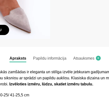
U
Apraksts
Papildu informācija
Atsauksmes
0
skās zamšādas ir eleganta un stilīga izvēle jebkuram gadījumam
mu siksniņu ar sprādzi un papildu aukliņu. Klasiska dizaina un
erobi.
Izvēloties izmēru, lūdzu, skatiet izmēru tabulu.
40-25/ 41-25,5 cm