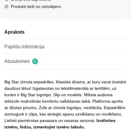
daudzums
Produkti tieši no ražotājiem.
Apraksts
Papildu informācija
Atsauksmes
0
Big Star zīmola espadrilles. Klasisks dizains, ar kuru varat izveidot
daudzus tēlus! Izgatavotas no tekstilmateriāla ar lentītēm, uz
kurām ir Big Star logotips. Slip-on modelis. Mīksta auduma
iekšzole nodrošinās komfortu valkāšanas laikā. Platforma apvīta
ar džutas pinumu. Zole ar zīmola logotipu, neslīdoša. Espadrillēm
aizmugurē ir cilpa, kas atvieglo apavu uzvilkšanu un novilkšanu.
Lieliski piemērotas pavasara un vasaras sezonai.
Izvēloties
izmēru, lūdzu, izmantojiet izmēru tabulu.