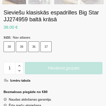
Sieviešu klasiskās espadrilles Big Star
JJ274959 baltā krāsā
38.00
€
Nav atlases
SIZE
:
38
39
36
37
Sieviešu
Pievienot grozam
klasiskās
espadrilles
Izmēru tabula
Big
Star
Bezmaksas piegāde no €80
JJ274959
baltā
Naudas atdošanas garantija.
krāsā
Ērta preču atgriešana