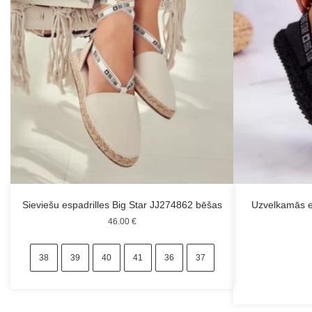
Sieviešu espadrilles Big Star JJ274862 bēšas
Uzvelkamās es
46.00
€
38
39
40
41
36
37