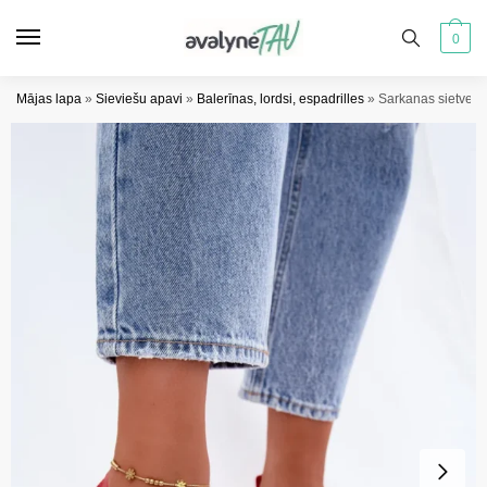
Pāriet
Pāriet
uz
uz
0
navigāciju
saturu
Mājas lapa
»
Sieviešu apavi
»
Balerīnas, lordsi, espadrilles
»
Sarkanas sietveida