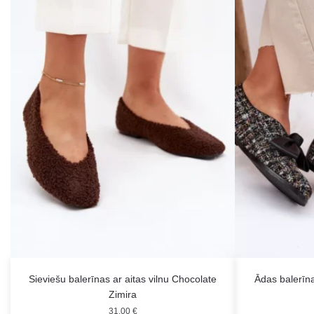
Sieviešu balerīnas ar aitas vilnu Chocolate
Ādas balerīn
Zimira
31.00
€