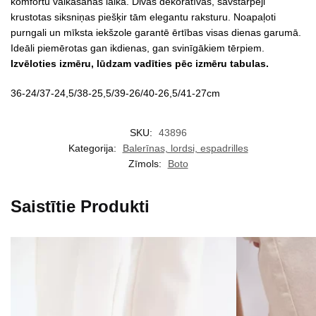
komfortu valkāšanas laikā. Divas dekoratīvas, savstarpēji
krustotas siksniņas piešķir tām elegantu raksturu. Noapaļoti
purngali un mīksta iekšzole garantē ērtības visas dienas garumā.
Ideāli piemērotas gan ikdienas, gan svinīgākiem tērpiem.
Izvēloties izmēru, lūdzam vadīties pēc izmēru tabulas.
36-24/37-24,5/38-25,5/39-26/40-26,5/41-27cm
SKU:
43896
Kategorija:
Balerīnas, lordsi, espadrilles
Zīmols:
Boto
Saistītie Produkti