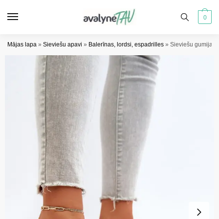
Pāriet
Pāriet
uz
uz
0
navigāciju
saturu
Mājas lapa
»
Sieviešu apavi
»
Balerīnas, lordsi, espadrilles
»
Sieviešu gumijas 