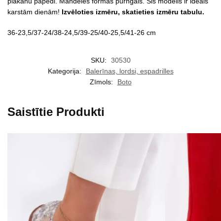
plakanu papēdi. Mandeles formas purngals. Šis modelis ir ideāls
karstām dienām!
Izvēloties izmēru, skatieties izmēru tabulu.
36-23,5/37-24/38-24,5/39-25/40-25,5/41-26 cm
SKU:
30530
Kategorija:
Balerīnas, lordsi, espadrilles
Zīmols:
Boto
Saistītie Produkti