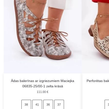
Ādas balerīnas ar izgriezumiem Maciejka
Perforētas bal
06835-25/00-1 zelta krāsā
111.00
€
38
41
36
37