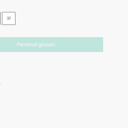
37
Pievienot grozam
.