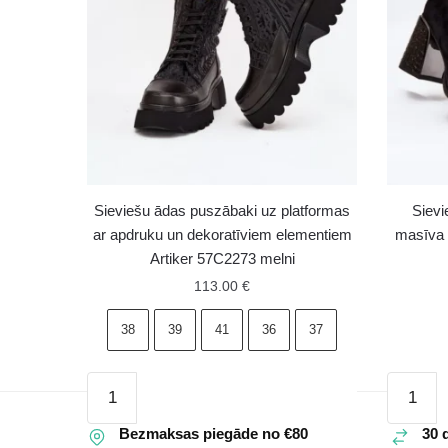
Sieviešu ādas puszābaki uz platformas
Siev
ar apdruku un dekoratīviem elementiem
masīva p
Artiker 57C2273 melni
113.00
€
38
39
41
36
37
Sieviešu
Sieviešu
ādas
zamšād
puszābaki
Bezmaksas piegāde no €80
puszāba
30 