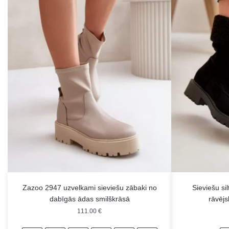
Zazoo 2947 uzvelkami sieviešu zābaki no
Sieviešu si
dabīgās ādas smilškrāsā
rāvējs
111.00
€