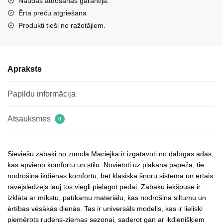
Naudas atdošanas garantija.
papēdi
Ērta preču atgriešana
Maciejka
Produkti tieši no ražotājiem.
07063-
02
brūni
Apraksts
daudzums
Papildu informācija
Atsauksmes
0
Sieviešu zābaki no zīmola Maciejka ir izgatavoti no dabīgās ādas,
kas apvieno komfortu un stilu. Novietoti uz plakana papēža, tie
nodrošina ikdienas komfortu, bet klasiskā šņoru sistēma un ērtais
rāvējslēdzējs ļauj tos viegli pielāgot pēdai. Zābaku iekšpuse ir
izklāta ar mīkstu, patīkamu materiālu, kas nodrošina siltumu un
ērtības vēsākās dienās. Tas ir universāls modelis, kas ir lieliski
piemērots rudens-ziemas sezonai, saderot gan ar ikdienišķiem