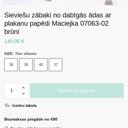
Sieviešu zābaki no dabīgās ādas ar
plakanu papēdi Maciejka 07063-02
brūni
140.00
€
Nav atlases
SIZE
:
38
39
40
37
Sieviešu
Pievienot grozam
zābaki
no
Izmēru tabula
dabīgās
ādas
Bezmaksas piegāde no €80
ar
plakanu