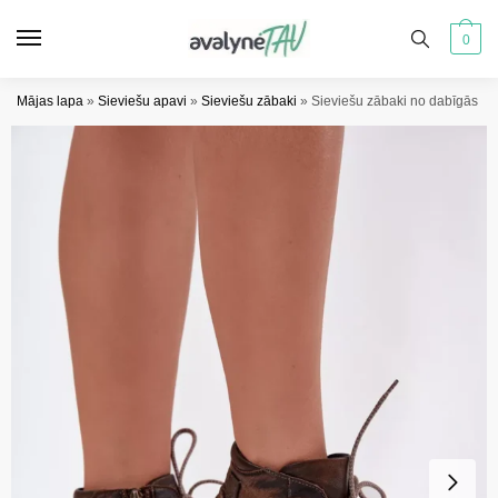
Pāriet
Pāriet
uz
uz
0
navigāciju
saturu
Mājas lapa
»
Sieviešu apavi
»
Sieviešu zābaki
»
Sieviešu zābaki no dabīgās ād