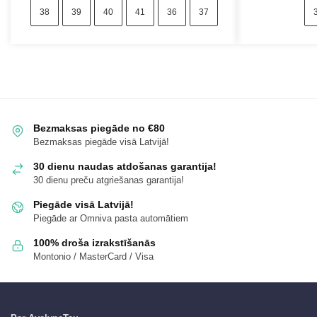
38
39
40
41
36
37
Bezmaksas piegāde no €80
Bezmaksas piegāde visā Latvijā!
30 dienu naudas atdošanas garantija!
30 dienu preču atgriešanas garantija!
Piegāde visā Latvijā!
Piegāde ar Omniva pasta automātiem
100% droša izrakstīšanās
Montonio / MasterCard / Visa