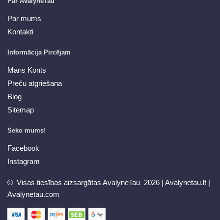
Par AvalyneTau
Par mums
Kontakti
Informācija Pircējam
Mans Konts
Preču atgriešana
Blog
Sitemap
Seko mums!
Facebook
Instagram
© Visas tiesības aizsargātas AvalyneTau 2026 |
Avalynetau.lt
|
Avalynetau.com