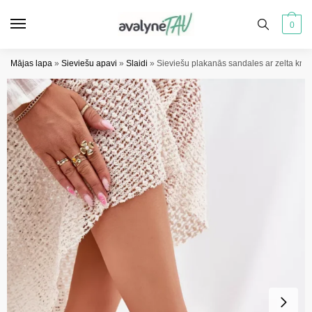
Pāriet
Pāriet
uz
uz
0
navigāciju
saturu
Mājas lapa
»
Sieviešu apavi
»
Slaidi
»
Sieviešu plakanās sandales ar zelta kni