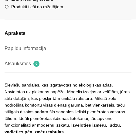
Nalothiel
Produkti tieši no ražotājiem.
daudzums
Apraksts
Papildu informācija
Atsauksmes
0
Sieviešu sandales, kas izgatavotas no ekoloģiskas ādas.
Novietotas uz plakanas papēža. Modelis izceļas ar zeltītām, jūras
stila detaļām, kas piešķir tām unikālu raksturu. Mīkstā zole
nodrošina komfortu visas dienas garumā, bet vienkāršais, taču
stilīgais dizains padara šīs sandales lieliski piemērotas vasaras
tēliem. Ideāli piemērotas ikdienas lietošanai, tās apvieno
funkcionalitāti ar modernu izskatu.
Izvēloties izmēru, lūdzu,
vadieties pēc izmēru tabulas.