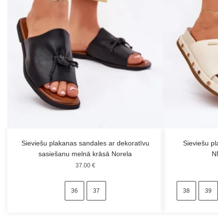
Sieviešu plakanas sandales ar dekoratīvu
Sieviešu pl
sasiešanu melnā krāsā Norela
N
37.00
€
36
37
38
39