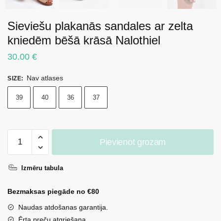
Sieviešu plakanās sandales ar zelta
kniedēm bēšā krāsā Nalothiel
30.00
€
Nav atlases
SIZE
:
39
40
36
37
Sieviešu
Pievienot grozam
plakanās
sandales
Izmēru tabula
ar
zelta
Bezmaksas piegāde no €80
kniedēm
bēšā
Naudas atdošanas garantija.
krāsā
Ērta preču atgriešana