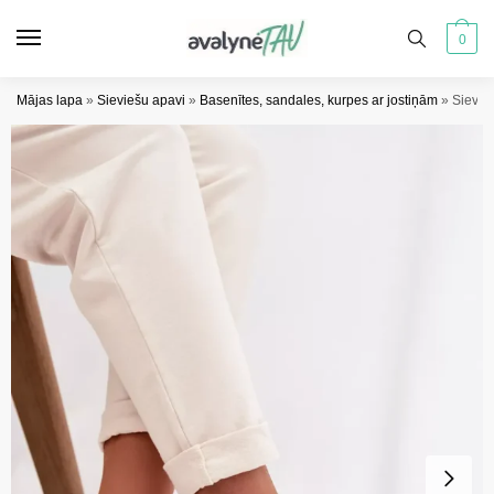
Pāriet
Pāriet
uz
uz
0
navigāciju
saturu
Mājas lapa
»
Sieviešu apavi
»
Basenītes, sandales, kurpes ar jostiņām
»
Sievie