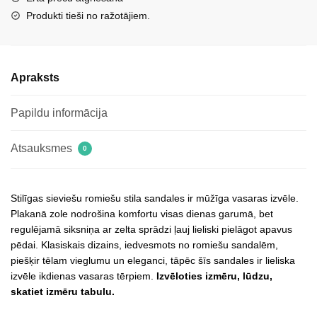
daudzums
Produkti tieši no ražotājiem.
Apraksts
Papildu informācija
Atsauksmes
0
Stilīgas sieviešu romiešu stila sandales ir mūžīga vasaras izvēle.
Plakanā zole nodrošina komfortu visas dienas garumā, bet
regulējamā siksniņa ar zelta sprādzi ļauj lieliski pielāgot apavus
pēdai. Klasiskais dizains, iedvesmots no romiešu sandalēm,
piešķir tēlam vieglumu un eleganci, tāpēc šīs sandales ir lieliska
izvēle ikdienas vasaras tērpiem.
Izvēloties izmēru, lūdzu,
skatiet izmēru tabulu.