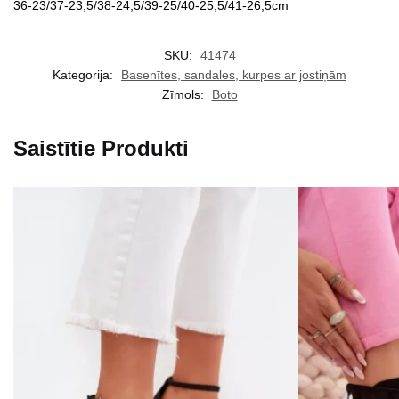
36-23/37-23,5/38-24,5/39-25/40-25,5/41-26,5cm
SKU:
41474
Kategorija:
Basenītes, sandales, kurpes ar jostiņām
Zīmols:
Boto
Saistītie Produkti