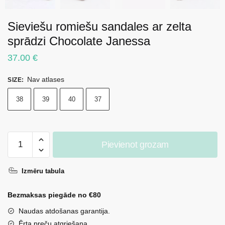
Sieviešu romiešu sandales ar zelta
sprādzi Chocolate Janessa
37.00
€
Nav atlases
SIZE
:
38
39
40
37
Sieviešu
Pievienot grozam
romiešu
sandales
Izmēru tabula
ar
zelta
Bezmaksas piegāde no €80
sprādzi
Chocolate
Naudas atdošanas garantija.
Janessa
Ērta preču atgriešana