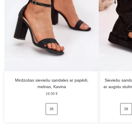
Mirdzošas sieviešu sandales ar papēdi,
Sieviešu sand
melnas, Kavina
ar augstu stul
16.00
€
36
38