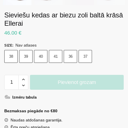
Sieviešu kedas ar biezu zoli baltā krāsā
Ellerai
46.00
€
Nav atlases
SIZE
:
38
39
40
41
36
37
Sieviešu
Pievienot grozam
kedas
ar
Izmēru tabula
biezu
zoli
Bezmaksas piegāde no €80
baltā
krāsā
Naudas atdošanas garantija.
Ellerai
Ērta preču atgriešana