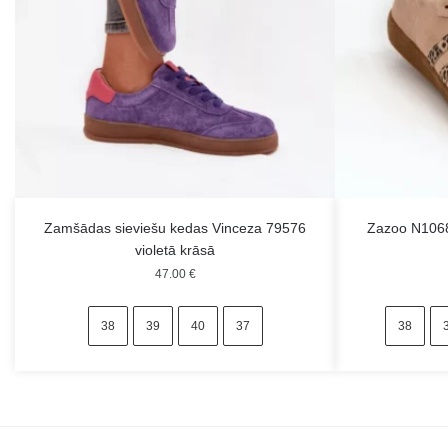
Zamšādas sieviešu kedas Vinceza 79576
Zazoo N1068
violetā krāsā
47.00
€
38
39
40
37
38