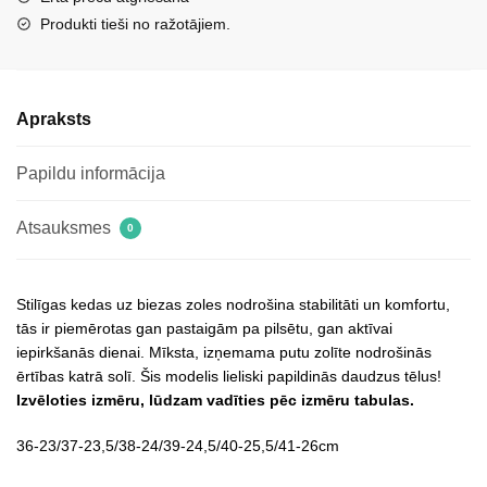
daudzums
Produkti tieši no ražotājiem.
Apraksts
Papildu informācija
Atsauksmes
0
Stilīgas kedas uz biezas zoles nodrošina stabilitāti un komfortu,
tās ir piemērotas gan pastaigām pa pilsētu, gan aktīvai
iepirkšanās dienai. Mīksta, izņemama putu zolīte nodrošinās
ērtības katrā solī. Šis modelis lieliski papildinās daudzus tēlus!
Izvēloties izmēru, lūdzam vadīties pēc izmēru tabulas.
36-23/37-23,5/38-24/39-24,5/40-25,5/41-26cm