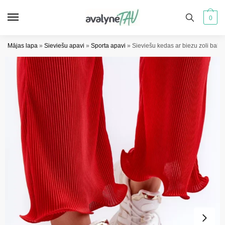
Pāriet
Pāriet
uz
uz
0
navigāciju
saturu
Mājas lapa
»
Sieviešu apavi
»
Sporta apavi
»
Sieviešu kedas ar biezu zoli baltā 